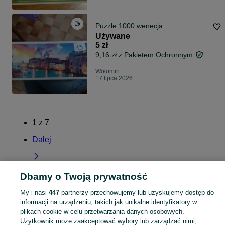
Puzzle 1000 wenecja
Używane
5 zł
9,16 zł z Pakietem Ochronnym
Wołomin
17 lipca 2026
1
z
7
Dalej
Dbamy o Twoją prywatność
Strona główna
Dla Dzieci
Zabawki
Puzzle
Puzzle - Mazowieckie
Puzzle 
My i nasi
447
partnerzy przechowujemy lub uzyskujemy dostęp do
Wołomin
informacji na urządzeniu, takich jak unikalne identyfikatory w
plikach cookie w celu przetwarzania danych osobowych.
Użytkownik może zaakceptować wybory lub zarządzać nimi,