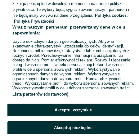
KATEGORIA
klikając poniżej lub w dowolnym momencie na stronie polityki
prywatności. Te wybory będą sygnalizowane naszym partnerom i
nie będą miały wpływu na dane przeglądania.
Polityka cookies,
Mapa kategorii
Polityka Prywatności
Wraz z naszymi partnerami przetwarzamy dane w celu
Mapa miejscowości
zapewnienia:
Mapa ministron
Użycie dokładnych danych geolokalizacyjnych. Aktywne
Popularne wyszukiwania
skanowanie charakterystyki urządzenia do celów identyfikacji.
Rozumienie odbiorców dzięki statystyce lub kombinacji danych z
różnych źródeł. Przechowywanie informacji na urządzeniu lub
dostęp do nich. Pomiar efektywności reklam. Rozwój i ulepszanie
usług. Tworzenie profili w celu personalizacji treści. Tworzenie
profili w celu spersonalizowanych reklam. Wykorzystywanie
ograniczonych danych do wyboru reklam. Wykorzystywanie
ograniczonych danych do wyboru treści. Pomiar efektywności
treści. Wykorzystanie profili do wyboru spersonalizowanych reklam.
Wykorzystywanie profili w celu doboru spersonalizowanych treści.
Lista partnerów (dostawców)
Akceptuj wszystkie
Akceptuj niezbędne