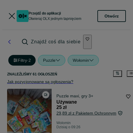
Przejdź do aplikacji
Otwórz
Otwieraj OLX jednym tapnięciem
Znajdź coś dla siebie
Filtry
·
2
Puzzle
Wołomin
ZNALEŹLIŚMY 61 OGŁOSZEŃ
Jak pozycjonowane są ogłoszenia?
Puzzle maxi, gry 3+
Używane
25 zł
29,89 zł z Pakietem Ochronnym
Wołomin
Dzisiaj o 09:26