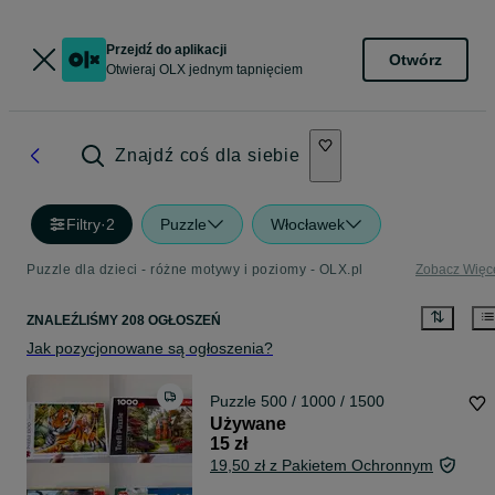
Przejdź do aplikacji
Otwórz
Otwieraj OLX jednym tapnięciem
Znajdź coś dla siebie
Filtry
·
2
Puzzle
Włocławek
Puzzle dla dzieci - różne motywy i poziomy - OLX.pl
Zobacz Więc
ZNALEŹLIŚMY 208 OGŁOSZEŃ
Jak pozycjonowane są ogłoszenia?
Puzzle 500 / 1000 / 1500
Używane
15 zł
19,50 zł z Pakietem Ochronnym