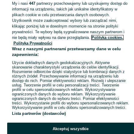
My i nasi
447
partnerzy przechowujemy lub uzyskujemy dostęp do
informacji na urządzeniu, takich jak unikalne identyfikatory w
KATEGORIA
plikach cookie w celu przetwarzania danych osobowych.
Użytkownik może zaakceptować wybory lub zarządzać nimi,
domek ogrodowy dla dzieci
,
basen z kulkami
,
zabawki ogrodowe
,
Zobacz Więc
zabawki mu
klikając poniżej lub w dowolnym momencie na stronie polityki
prywatności. Te wybory będą sygnalizowane naszym partnerom i
nie będą miały wpływu na dane przeglądania.
Polityka cookies,
Mapa kategorii
Polityka Prywatności
Mapa miejscowości
Wraz z naszymi partnerami przetwarzamy dane w celu
zapewnienia:
Mapa ministron
Użycie dokładnych danych geolokalizacyjnych. Aktywne
Popularne wyszukiwania
skanowanie charakterystyki urządzenia do celów identyfikacji.
Rozumienie odbiorców dzięki statystyce lub kombinacji danych z
różnych źródeł. Przechowywanie informacji na urządzeniu lub
dostęp do nich. Pomiar efektywności reklam. Rozwój i ulepszanie
usług. Tworzenie profili w celu personalizacji treści. Tworzenie
profili w celu spersonalizowanych reklam. Wykorzystywanie
ograniczonych danych do wyboru reklam. Wykorzystywanie
ograniczonych danych do wyboru treści. Pomiar efektywności
treści. Wykorzystanie profili do wyboru spersonalizowanych reklam.
Wykorzystywanie profili w celu doboru spersonalizowanych treści.
Lista partnerów (dostawców)
Akceptuj wszystkie