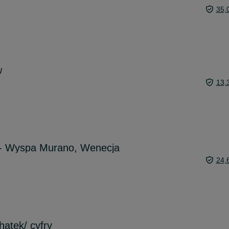
35,
w
13,
0 - Wyspa Murano, Wenecja
24,
atek/ cyfry