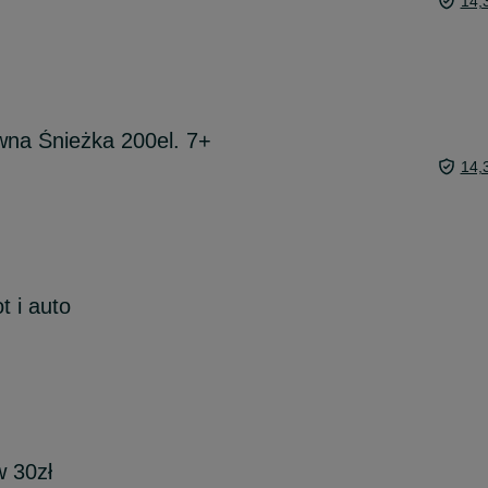
14,
ewna Śnieżka 200el. 7+
14,
t i auto
w 30zł