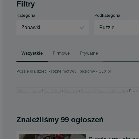
Filtry
Kategoria
Podkategoria
Zabawki
Puzzle
Wszystkie
Firmowe
Prywatne
Puzzle dla dzieci - różne motywy i poziomy - OLX.pl
Strona główna
Dla Dzieci
Zabawki
Puzzle
Puzzle - Lubelskie
Puzzl
Znaleźliśmy 99 ogłoszeń