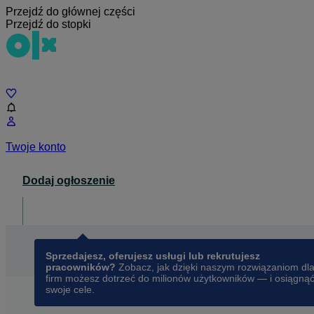
Przejdź do głównej części
Przejdź do stopki
Czat
Twoje konto
Dodaj ogłoszenie
Dla biznesu
opens in a new tab
Sprzedajesz, oferujesz usługi lub rekrutujesz
pracowników?
Zobacz, jak dzięki naszym rozwiązaniom dl
firm możesz dotrzeć do milionów użytkowników — i osiągną
swoje cele.