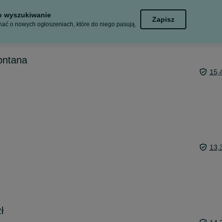
to wyszukiwanie
Zapisz
ać o nowych ogłoszeniach, które do niego pasują.
ontana
15,
13,
ł