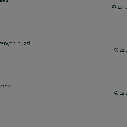
ieci
107,
anych puzzli
21,
ntoni
12,