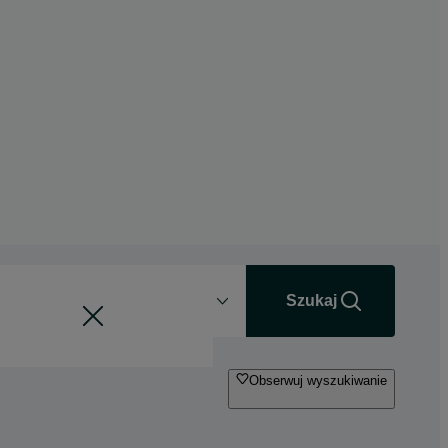
Odległość
+0 km
Szukaj
Obserwuj wyszukiwanie