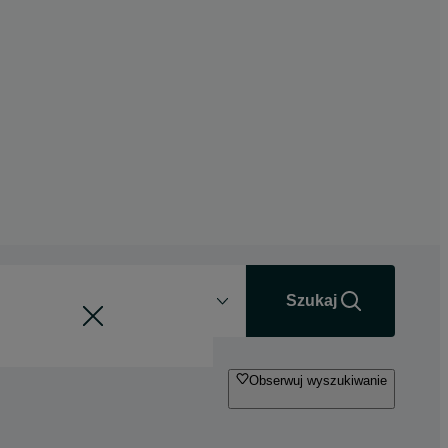
Odległość
+0 km
Szukaj
Obserwuj wyszukiwanie