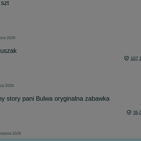
 szt
ipca 2026
luszak
107,
pca 2026
y story pani Bulwa oryginalna zabawka
35,
ierpnia 2026