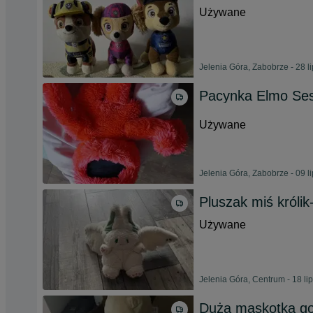
Używane
Jelenia Góra, Zabobrze - 28 l
Pacynka Elmo Se
Używane
Jelenia Góra, Zabobrze - 09 l
Pluszak miś króli
Używane
Jelenia Góra, Centrum - 18 li
Duża maskotka go