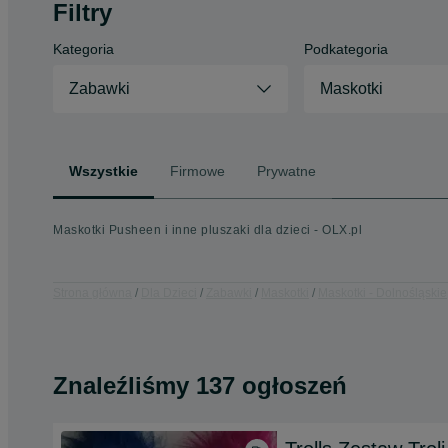
Filtry
Kategoria
Podkategoria
Zabawki
Maskotki
Wszystkie
Firmowe
Prywatne
Maskotki Pusheen i inne pluszaki dla dzieci - OLX.pl
Strona główna
Dla Dzieci
Zabawki
Maskotki
Maskotki - Dolnośląskie
Znaleźliśmy 137 ogłoszeń