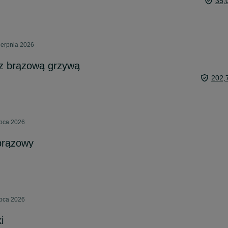
35,
ierpnia 2026
 z brązową grzywą
202,
ipca 2026
brązowy
ipca 2026
i