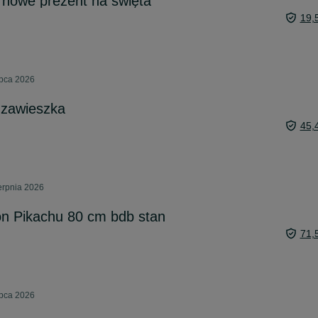
i nowe prezent na święta
19,
ipca 2026
 zawieszka
45,
ierpnia 2026
 Pikachu 80 cm bdb stan
71,
ipca 2026