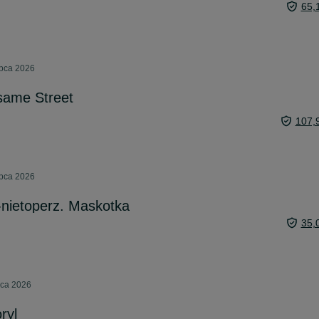
65,
ipca 2026
same Street
107,
ipca 2026
k-nietoperz. Maskotka
35,
pca 2026
ryl