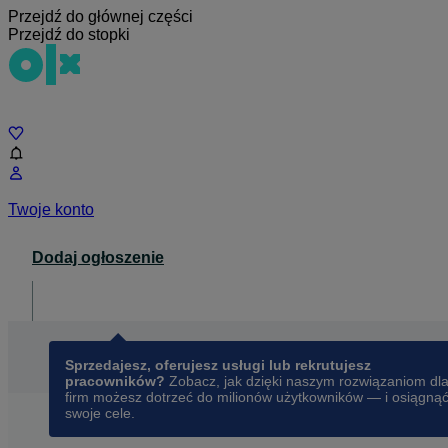
Przejdź do głównej części
Przejdź do stopki
Czat
Twoje konto
Dodaj ogłoszenie
Dla biznesu
opens in a new tab
Sprzedajesz, oferujesz usługi lub rekrutujesz
pracowników?
Zobacz, jak dzięki naszym rozwiązaniom dl
firm możesz dotrzeć do milionów użytkowników — i osiągną
swoje cele.