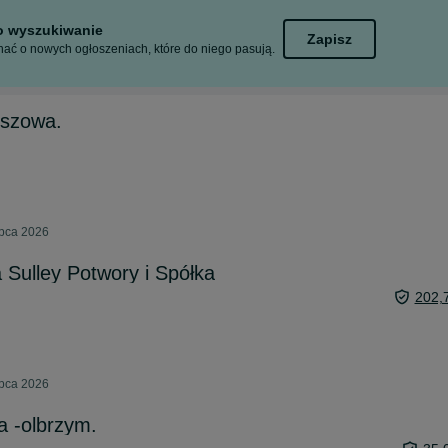
to wyszukiwanie
Zapisz
ać o nowych ogłoszeniach, które do niego pasują.
uszowa.
ipca 2026
Sulley Potwory i Spółka
202,
ipca 2026
a -olbrzym.