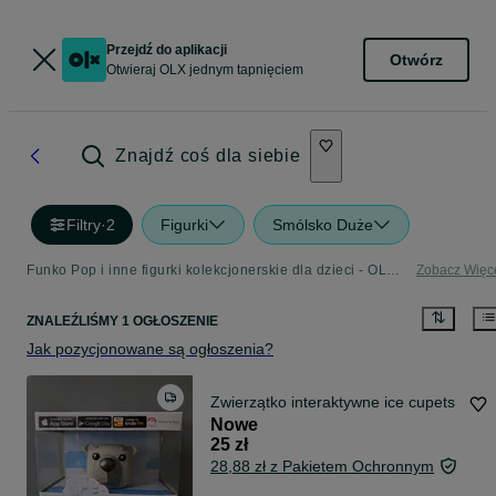
Przejdź do aplikacji
Otwórz
Otwieraj OLX jednym tapnięciem
Znajdź coś dla siebie
Filtry
·
2
Figurki
Smólsko Duże
Funko Pop i inne figurki kolekcjonerskie dla dzieci - OLX.pl
Zobacz Więc
ZNALEŹLIŚMY 1 OGŁOSZENIE
Jak pozycjonowane są ogłoszenia?
Zwierzątko interaktywne ice cupets
Nowe
25 zł
28,88 zł z Pakietem Ochronnym