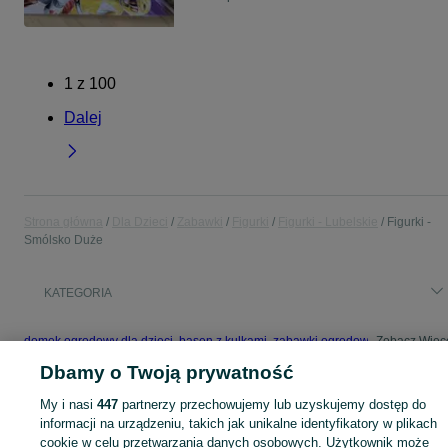
1
z
100
Dalej
Strona główna
Dla Dzieci
Zabawki
Figurki
Figurki - Lubelskie
Figurki -
Smólsko Duże
KATEGORIA
domek ogrodowy dla dzieci
,
basen z kulkami
,
zabawki ogrodowe
,
Zobacz Więc
zabawki mu
Dbamy o Twoją prywatność
Mapa kategorii
My i nasi
447
partnerzy przechowujemy lub uzyskujemy dostęp do
Mapa miejscowości
informacji na urządzeniu, takich jak unikalne identyfikatory w plikach
cookie w celu przetwarzania danych osobowych. Użytkownik może
Mapa ministron