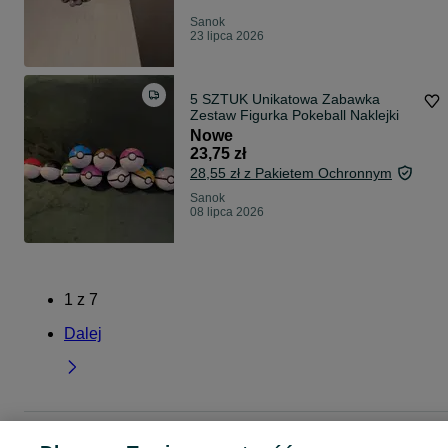
Sanok
23 lipca 2026
5 SZTUK Unikatowa Zabawka
Zestaw Figurka Pokeball Naklejki
Nowe
23,75 zł
28,55 zł z Pakietem Ochronnym
Sanok
08 lipca 2026
1
z
7
Dalej
Strona główna
Dla Dzieci
Zabawki
Figurki
Figurki - Podkarpackie
Figurki