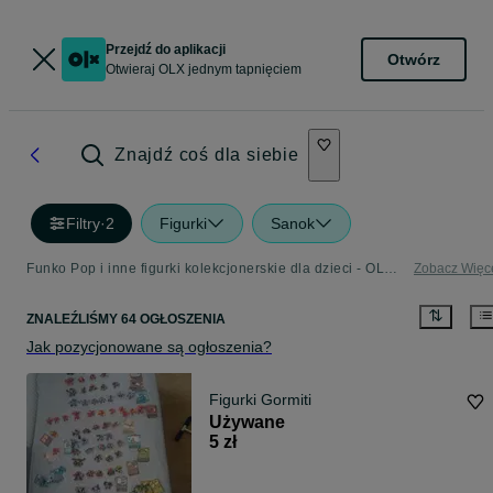
Przejdź do aplikacji
Otwórz
Otwieraj OLX jednym tapnięciem
Znajdź coś dla siebie
Filtry
·
2
Figurki
Sanok
Funko Pop i inne figurki kolekcjonerskie dla dzieci - OLX.pl
Zobacz Więc
ZNALEŹLIŚMY 64 OGŁOSZENIA
Jak pozycjonowane są ogłoszenia?
Figurki Gormiti
Używane
5 zł