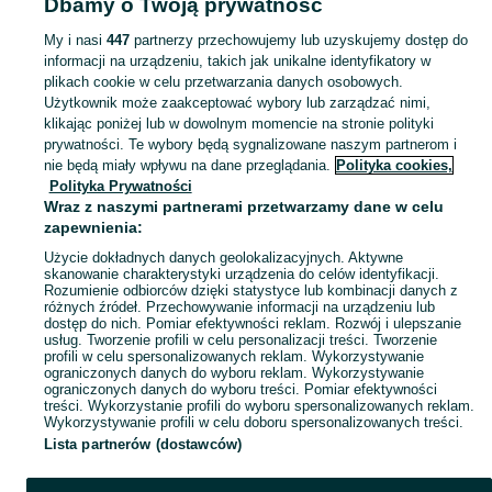
Dbamy o Twoją prywatność
Sanok
My i nasi
447
partnerzy przechowujemy lub uzyskujemy dostęp do
informacji na urządzeniu, takich jak unikalne identyfikatory w
KATEGORIA
plikach cookie w celu przetwarzania danych osobowych.
Użytkownik może zaakceptować wybory lub zarządzać nimi,
domek ogrodowy dla dzieci
,
basen z kulkami
,
zabawki ogrodowe
,
Zobacz Więc
zabawki mu
klikając poniżej lub w dowolnym momencie na stronie polityki
prywatności. Te wybory będą sygnalizowane naszym partnerom i
nie będą miały wpływu na dane przeglądania.
Polityka cookies,
Mapa kategorii
Polityka Prywatności
Mapa miejscowości
Wraz z naszymi partnerami przetwarzamy dane w celu
zapewnienia:
Mapa ministron
Użycie dokładnych danych geolokalizacyjnych. Aktywne
Popularne wyszukiwania
skanowanie charakterystyki urządzenia do celów identyfikacji.
Rozumienie odbiorców dzięki statystyce lub kombinacji danych z
różnych źródeł. Przechowywanie informacji na urządzeniu lub
dostęp do nich. Pomiar efektywności reklam. Rozwój i ulepszanie
usług. Tworzenie profili w celu personalizacji treści. Tworzenie
profili w celu spersonalizowanych reklam. Wykorzystywanie
ograniczonych danych do wyboru reklam. Wykorzystywanie
ograniczonych danych do wyboru treści. Pomiar efektywności
treści. Wykorzystanie profili do wyboru spersonalizowanych reklam.
Wykorzystywanie profili w celu doboru spersonalizowanych treści.
Lista partnerów (dostawców)