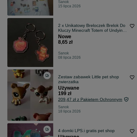
Sanok
15 lipca 2026
2 x Unikatowy Breloczek Brelok Do
Kluczy Minecraft Totem of Undying
Jabłko
Nowe
8,65 zł
Sanok
08 lipca 2026
Zestaw zabawek Little pet shop
zwierzatka
Używane
199 zł
209,47 zł z Pakietem Ochronnym
Sanok
18 lipca 2026
4 domki LPS.i gratis pet shop
Używane