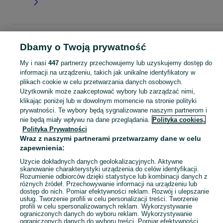
Strona główna
Dla Dzieci
Ubranka dla dziewczynek
Sukienki
Sukienki -
Dbamy o Twoją prywatność
Lubelskie
Sukienki - Chełm
My i nasi
447
partnerzy przechowujemy lub uzyskujemy dostęp do
informacji na urządzeniu, takich jak unikalne identyfikatory w
KATEGORIA
plikach cookie w celu przetwarzania danych osobowych.
Użytkownik może zaakceptować wybory lub zarządzać nimi,
garnitur dla dziewczynki
,
spodnie dzwony dla dziewczynki
,
strój gimnastyczny
Zobacz Więc
klikając poniżej lub w dowolnym momencie na stronie polityki
prywatności. Te wybory będą sygnalizowane naszym partnerom i
nie będą miały wpływu na dane przeglądania.
Polityka cookies,
Mapa kategorii
Polityka Prywatności
Mapa miejscowości
Wraz z naszymi partnerami przetwarzamy dane w celu
Mapa ministron
zapewnienia:
Popularne wyszukiwania
Użycie dokładnych danych geolokalizacyjnych. Aktywne
skanowanie charakterystyki urządzenia do celów identyfikacji.
Rozumienie odbiorców dzięki statystyce lub kombinacji danych z
różnych źródeł. Przechowywanie informacji na urządzeniu lub
dostęp do nich. Pomiar efektywności reklam. Rozwój i ulepszanie
usług. Tworzenie profili w celu personalizacji treści. Tworzenie
profili w celu spersonalizowanych reklam. Wykorzystywanie
ograniczonych danych do wyboru reklam. Wykorzystywanie
ograniczonych danych do wyboru treści. Pomiar efektywności