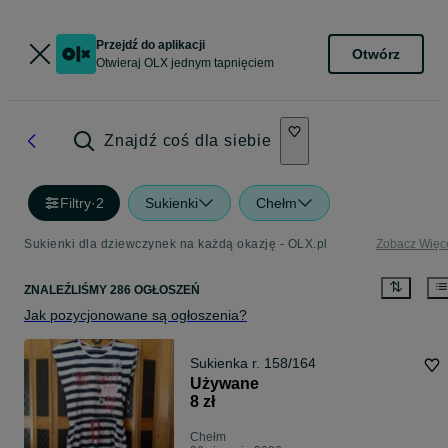
Przejdź do aplikacji
Otwórz
Otwieraj OLX jednym tapnięciem
Znajdź coś dla siebie
Filtry
·
2
Sukienki
Chełm
Sukienki dla dziewczynek na każdą okazję - OLX.pl
Zobacz Więc
ZNALEŹLIŚMY 286 OGŁOSZEŃ
Jak pozycjonowane są ogłoszenia?
Sukienka r. 158/164
Używane
8 zł
Chełm