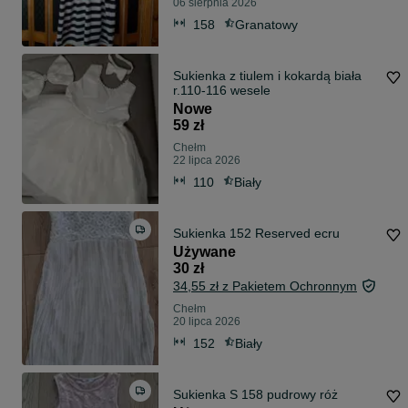
06 sierpnia 2026
158
Granatowy
Sukienka z tiulem i kokardą biała
r.110-116 wesele
Nowe
59 zł
Chełm
22 lipca 2026
110
Biały
Sukienka 152 Reserved ecru
Używane
30 zł
34,55 zł z Pakietem Ochronnym
Chełm
20 lipca 2026
152
Biały
Sukienka S 158 pudrowy róż