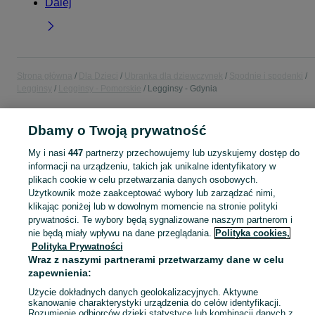
Dalej
Strona główna
Dla Dzieci
Ubranka dla dziewczynek
Spodnie i spodenki
Legginsy
Legginsy - Pomorskie
Legginsy - Gdynia
POLSKA » POMORSKIE » GDYNIA
Dbamy o Twoją prywatność
My i nasi
447
partnerzy przechowujemy lub uzyskujemy dostęp do
KATEGORIA
informacji na urządzeniu, takich jak unikalne identyfikatory w
plikach cookie w celu przetwarzania danych osobowych.
Użytkownik może zaakceptować wybory lub zarządzać nimi,
garnitur dla dziewczynki
,
spodnie dzwony dla dziewczynki
,
strój gimnastyczny
Zobacz Więc
klikając poniżej lub w dowolnym momencie na stronie polityki
prywatności. Te wybory będą sygnalizowane naszym partnerom i
Mapa kategorii
nie będą miały wpływu na dane przeglądania.
Polityka cookies,
Polityka Prywatności
Mapa miejscowości
Wraz z naszymi partnerami przetwarzamy dane w celu
Mapa ministron
zapewnienia:
Popularne wyszukiwania
Użycie dokładnych danych geolokalizacyjnych. Aktywne
skanowanie charakterystyki urządzenia do celów identyfikacji.
Rozumienie odbiorców dzięki statystyce lub kombinacji danych z