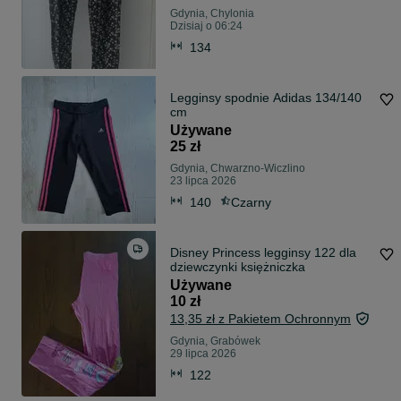
Gdynia, Chylonia
Dzisiaj o 06:24
134
Legginsy spodnie Adidas 134/140
cm
Używane
25 zł
Gdynia, Chwarzno-Wiczlino
23 lipca 2026
140
Czarny
Disney Princess legginsy 122 dla
dziewczynki księżniczka
Używane
10 zł
13,35 zł z Pakietem Ochronnym
Gdynia, Grabówek
29 lipca 2026
122