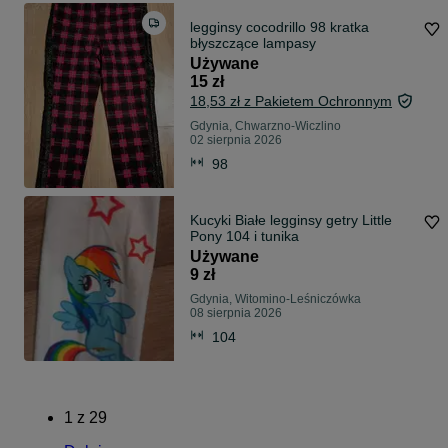
legginsy cocodrillo 98 kratka
błyszczące lampasy
Używane
15 zł
18,53 zł z Pakietem Ochronnym
Gdynia, Chwarzno-Wiczlino
02 sierpnia 2026
98
Kucyki Białe legginsy getry Little
Pony 104 i tunika
Używane
9 zł
Gdynia, Witomino-Leśniczówka
08 sierpnia 2026
104
1
z
29