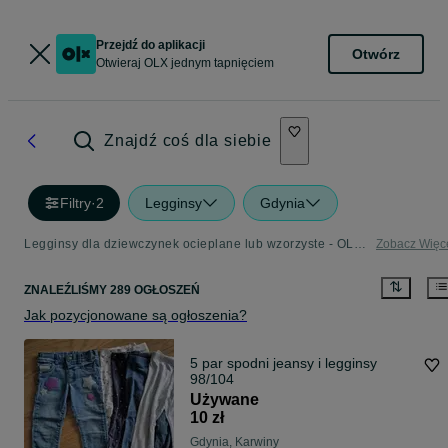
Przejdź do aplikacji
Otwórz
Otwieraj OLX jednym tapnięciem
Znajdź coś dla siebie
Filtry
·
2
Legginsy
Gdynia
Legginsy dla dziewczynek ocieplane lub wzorzyste - OLX.pl
Zobacz Więc
ZNALEŹLIŚMY 289 OGŁOSZEŃ
Jak pozycjonowane są ogłoszenia?
5 par spodni jeansy i legginsy
98/104
Używane
10 zł
Gdynia, Karwiny