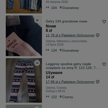
09 sierpnia 2026
104
Granatowy
Getry 134 granatowe nowe
Nowe
8 zł
11,78 zł z Pakietem Ochronnym
Gdynia, Witomino-Leśniczówka
14 lipca 2026
134
Granatowy
Legginsy spodnie getry ciepłe
ocieplane na zimę R. 122-128, 7-8
lat
Używane
14 zł
17,99 zł z Pakietem Ochronnym
Gdynia, Cisowa
Dzisiaj o 08:32
122
Czarny