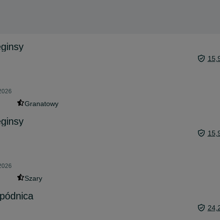
eginsy
15,
 2026
Granatowy
eginsy
15,
 2026
Szary
spódnica
24,