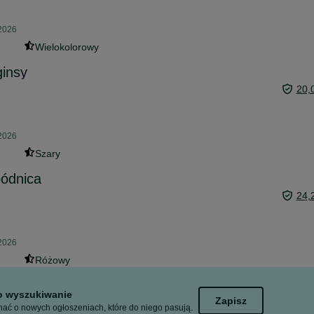
 2026
Wielokolorowy
ginsy
20,
 2026
Szary
pódnica
24,
 2026
Różowy
to wyszukiwanie
Zapisz
ać o nowych ogłoszeniach, które do niego pasują.