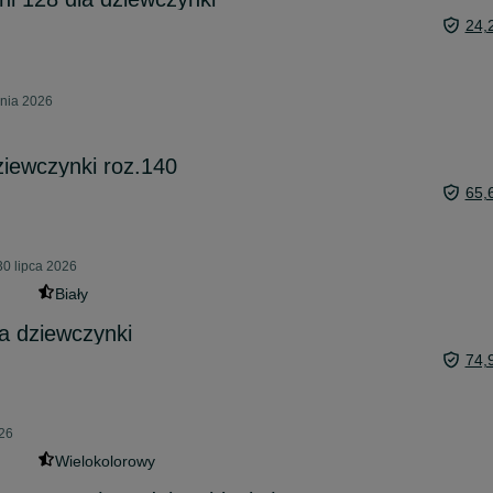
24,
pnia 2026
ziewczynki roz.140
65,
30 lipca 2026
Biały
a dziewczynki
74,
026
Wielokolorowy