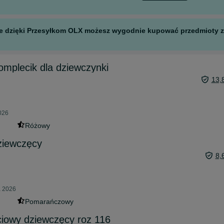
 ale dzięki Przesyłkom OLX możesz wygodnie kupować przedmioty z 
mplecik dla dziewczynki
13,
026
Różowy
ziewczęcy
8,
a 2026
Pomarańczowy
ciowy dziewczęcy roz 116