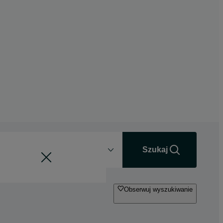
Odległość
+0 km
Szukaj
Obserwuj wyszukiwanie