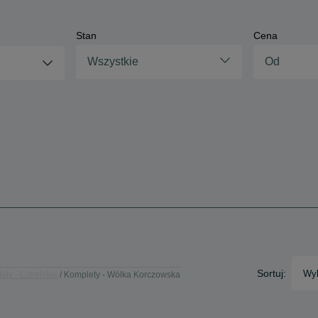
Stan
Cena
Wszystkie
Sortuj:
Wyb
ety - Lubelskie
Komplety - Wólka Korczowska