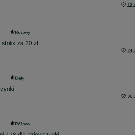
13,
Różowy
tolik za 20 zl
24,
Biały
czynki
36,
Różowy
ni 128 dla dziewczynki