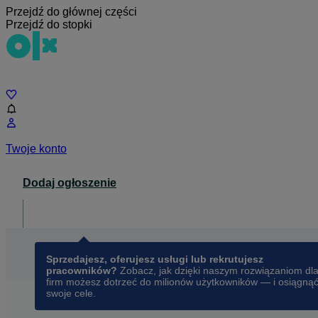
Przejdź do głównej części
Przejdź do stopki
Czat
Twoje konto
Dodaj ogłoszenie
Dla biznesu
opens in a new tab
Sprzedajesz, oferujesz usługi lub rekrutujesz
pracowników?
Zobacz, jak dzięki naszym rozwiązaniom dl
firm możesz dotrzeć do milionów użytkowników — i osiągną
swoje cele.