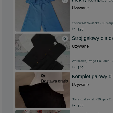
Używane
Ostrów Mazowiecka - 06 sier
128
Strój galowy dla d
Używane
Warszawa, Praga-Południe - 
140
Komplet galowy dl
Dostawa gratis
Używane
Stary Kostrzynek - 29 lipca 2
122