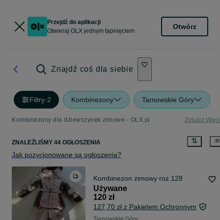
Przejdź do aplikacji
Otwórz
Otwieraj OLX jednym tapnięciem
Znajdź coś dla siebie
Filtry
·
2
Kombinezony
Tarnowskie Góry
Kombinezony dla dziewczynek zimowe - OLX.pl
Zobacz Więc
ZNALEŹLIŚMY 44 OGŁOSZENIA
Jak pozycjonowane są ogłoszenia?
Kombinezon zimowy roz.128
Używane
120 zł
127,70 zł z Pakietem Ochronnym
Tarnowskie Góry