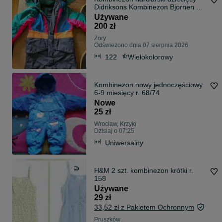
Didriksons Kombinezon Bjornen Kd
Cov Multi 120
Używane
200 zł
Żory
Odświeżono dnia 07 sierpnia 2026
122
Wielokolorowy
Kombinezon nowy jednoczęściowy
6-9 miesięcy r. 68/74
Nowe
25 zł
Wrocław, Krzyki
Dzisiaj o 07:25
Uniwersalny
H&M 2 szt. kombinezon krótki r.
158
Używane
29 zł
33,52 zł z Pakietem Ochronnym
Pruszków