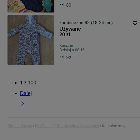
80
kombinezon 92 (18-24 mc)
Używane
20 zł
Kościan
Dzisiaj o 08:16
92
1
z
100
Dalej
Strona główna
Dla Dzieci
Ubranka dla dziewczynek
Kombinezony