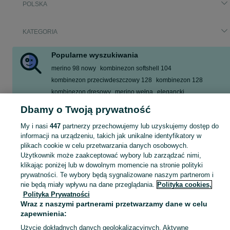
POLSKA
KATEGORIA
Popularne wyszukiwania
merino 98 nowy
kombinezon softshell 104
kombinezon przeciwdeszczowy 128
kombinezon 128
kombinezon dresowy
merino wełna
elegancki
jednoczęściowy dres 134
Dbamy o Twoją prywatność
Zobacz Więcej
My i nasi
447
partnerzy przechowujemy lub uzyskujemy dostęp do
informacji na urządzeniu, takich jak unikalne identyfikatory w
plikach cookie w celu przetwarzania danych osobowych.
garnitur dla dziewczynki
,
spodnie dzwony dla dziewczynki
,
strój gimnastyczny
Zobacz Więc
Użytkownik może zaakceptować wybory lub zarządzać nimi,
klikając poniżej lub w dowolnym momencie na stronie polityki
Mapa kategorii
prywatności. Te wybory będą sygnalizowane naszym partnerom i
nie będą miały wpływu na dane przeglądania.
Polityka cookies,
Mapa miejscowości
Polityka Prywatności
Mapa ministron
Wraz z naszymi partnerami przetwarzamy dane w celu
Popularne wyszukiwania
zapewnienia:
Użycie dokładnych danych geolokalizacyjnych. Aktywne