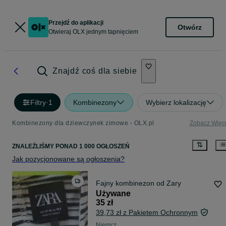
Przejdź do aplikacji
Otwórz
Otwieraj OLX jednym tapnięciem
Znajdź coś dla siebie
Filtry
·
1
Kombinezony
Wybierz lokalizację
Kombinezony dla dziewczynek zimowe - OLX.pl
Zobacz Więc
ZNALEŹLIŚMY
PONAD
1 000 OGŁOSZEŃ
Jak pozycjonowane są ogłoszenia?
Fajny kombinezon od Zary
Używane
35 zł
39,73 zł z Pakietem Ochronnym
Niemcz