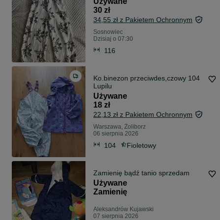
Używane
30 zł
34,55 zł z Pakietem Ochronnym
Sosnowiec
Dzisiaj o 07:30
116
Ko.binezon przeciwdes,czowy 104
Lupilu
Używane
18 zł
22,13 zł z Pakietem Ochronnym
Warszawa, Żoliborz
06 sierpnia 2026
104
Fioletowy
Zamienię bądź tanio sprzedam
Używane
Zamienię
Aleksandrów Kujawski
07 sierpnia 2026