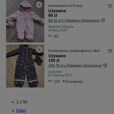
Kombinezon 6-9 mcy
Używane
60 zł
65,10 zł z Pakietem Ochronnym
Białystok, Wygoda
09 lipca 2026
80
Kombinezon wodoodporny h&m
Używane
150 zł
158,75 zł z Pakietem Ochronnym
Augustów
07 sierpnia 2026
110
Granatowy
1
z
50
Dalej