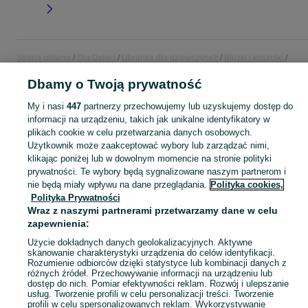
Strona główna
Dla Dzieci
Ubranka dla dziewczynek
Bluzki i koszulki
Koszulki z długim rękawem
Koszulki z długim rękawem - Wielkopolskie
Dbamy o Twoją prywatność
Koszulki z długim rękawem - Kościan
My i nasi
447
partnerzy przechowujemy lub uzyskujemy dostęp do
informacji na urządzeniu, takich jak unikalne identyfikatory w
KATEGORIA
plikach cookie w celu przetwarzania danych osobowych.
Użytkownik może zaakceptować wybory lub zarządzać nimi,
garnitur dla dziewczynki
,
spodnie dzwony dla dziewczynki
,
strój gimnastyczny
Zobacz Więc
klikając poniżej lub w dowolnym momencie na stronie polityki
prywatności. Te wybory będą sygnalizowane naszym partnerom i
nie będą miały wpływu na dane przeglądania.
Polityka cookies,
Mapa kategorii
Polityka Prywatności
Mapa miejscowości
Wraz z naszymi partnerami przetwarzamy dane w celu
Mapa ministron
zapewnienia:
Popularne wyszukiwania
Użycie dokładnych danych geolokalizacyjnych. Aktywne
skanowanie charakterystyki urządzenia do celów identyfikacji.
Rozumienie odbiorców dzięki statystyce lub kombinacji danych z
różnych źródeł. Przechowywanie informacji na urządzeniu lub
dostęp do nich. Pomiar efektywności reklam. Rozwój i ulepszanie
usług. Tworzenie profili w celu personalizacji treści. Tworzenie
profili w celu spersonalizowanych reklam. Wykorzystywanie