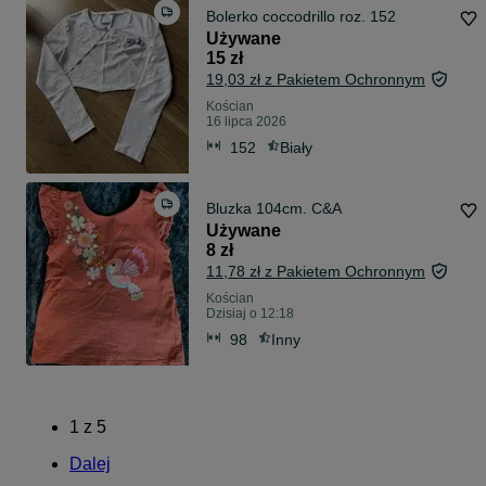
Bolerko coccodrillo roz. 152
Używane
15 zł
19,03 zł z Pakietem Ochronnym
Kościan
16 lipca 2026
152
Biały
Bluzka 104cm. C&A
Używane
8 zł
11,78 zł z Pakietem Ochronnym
Kościan
Dzisiaj o 12:18
98
Inny
1
z
5
Dalej