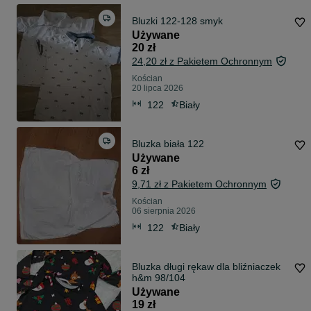
Bluzki 122-128 smyk
Używane
20 zł
24,20 zł z Pakietem Ochronnym
Kościan
20 lipca 2026
122
Biały
Bluzka biała 122
Używane
6 zł
9,71 zł z Pakietem Ochronnym
Kościan
06 sierpnia 2026
122
Biały
Bluzka długi rękaw dla bliźniaczek
h&m 98/104
Używane
19 zł