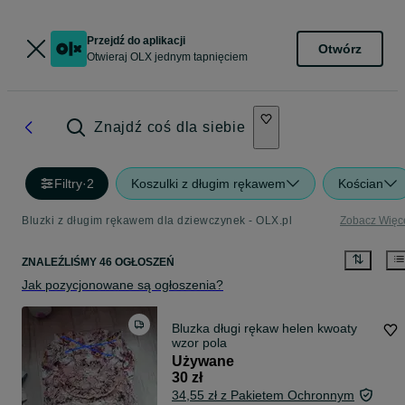
Przejdź do aplikacji
Otwórz
Otwieraj OLX jednym tapnięciem
Znajdź coś dla siebie
Filtry
·
2
Koszulki z długim rękawem
Kościan
Bluzki z długim rękawem dla dziewczynek - OLX.pl
Zobacz Więc
ZNALEŹLIŚMY 46 OGŁOSZEŃ
Jak pozycjonowane są ogłoszenia?
Bluzka długi rękaw helen kwoaty
wzor pola
Używane
30 zł
34,55 zł z Pakietem Ochronnym