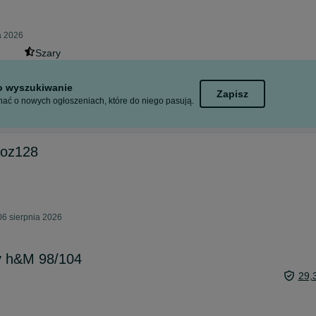
a 2026
Szary
to wyszukiwanie
Zapisz
ać o nowych ogłoszeniach, które do niego pasują.
roz128
06 sierpnia 2026
y h&M 98/104
29,