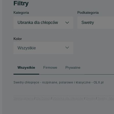
Filtry
Kategoria
Podkategoria
Ubranka dla chłopców
Swetry
Kolor
Wszystkie
Wszystkie
Firmowe
Prywatne
Swetry chłopięce - rozpinane, polarowe i klasyczne - OLX.pl
Strona główna
Dla Dzieci
Ubranka dla chłopców
Swetry
Swetry - Ma