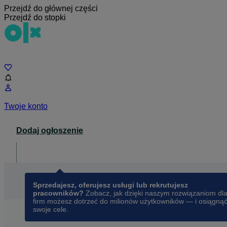
Przejdź do głównej części
Przejdź do stopki
Czat
Twoje konto
Dodaj ogłoszenie
Dla biznesu
opens in a new tab
Sprzedajesz, oferujesz usługi lub rekrutujesz
pracowników?
Zobacz, jak dzięki naszym rozwiązaniom dl
firm możesz dotrzeć do milionów użytkowników — i osiągną
swoje cele.