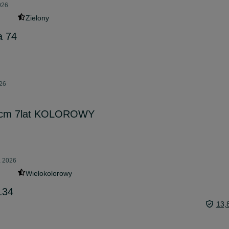
026
Zielony
a 74
026
2cm 7lat KOLOROWY
a 2026
Wielokolorowy
134
13,