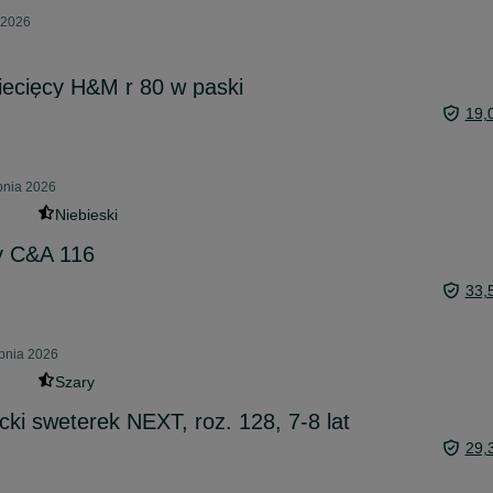
 2026
iecięcy H&M r 80 w paski
19,
pnia 2026
Niebieski
y C&A 116
33,
rpnia 2026
Szary
ki sweterek NEXT, roz. 128, 7-8 lat
29,