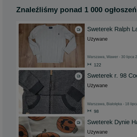
Znaleźliśmy
ponad
1 000 ogłoszeń
Sweterek Ralph L
Używane
Warszawa, Wawer - 30 lipca 
122
Sweterek r. 98 Coc
Używane
Warszawa, Białołęka - 18 lip
98
Sweterek Dynie Ha
Używane