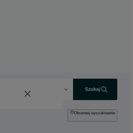
Odległość
+0 km
Szukaj
Obserwuj wyszukiwanie