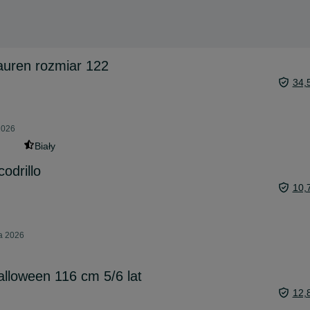
auren rozmiar 122
34,
2026
Biały
odrillo
10,
ca 2026
lloween 116 cm 5/6 lat
12,