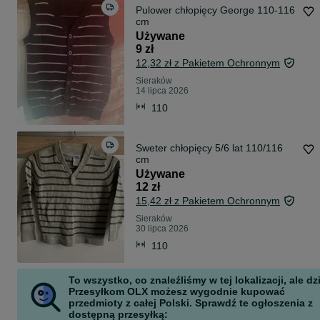
Pulower chłopięcy George 110-116
cm
Używane
9 zł
12,32 zł z Pakietem Ochronnym
Sieraków
14 lipca 2026
110
Sweter chłopięcy 5/6 lat 110/116
cm
Używane
12 zł
15,42 zł z Pakietem Ochronnym
Sieraków
30 lipca 2026
110
To wszystko, co znaleźliśmy w tej lokalizacji, ale dz
Przesyłkom OLX możesz wygodnie kupować
przedmioty z całej Polski. Sprawdź te ogłoszenia z
dostępną przesyłką: