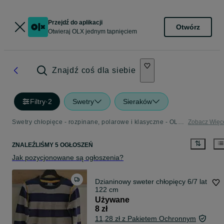
Przejdź do aplikacji
Otwórz
Otwieraj OLX jednym tapnięciem
Znajdź coś dla siebie
Filtry
·
2
Swetry
Sieraków
Swetry chłopięce - rozpinane, polarowe i klasyczne - OLX.pl
Zobacz Więc
ZNALEŹLIŚMY 5 OGŁOSZEŃ
Jak pozycjonowane są ogłoszenia?
Dzianinowy sweter chłopięcy 6/7 lat
122 cm
Używane
8 zł
11,28 zł z Pakietem Ochronnym