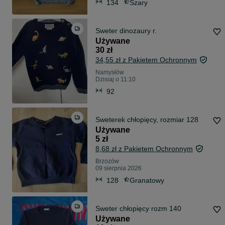
134
Szary
Sweter dinozaury r.
Używane
30 zł
34,55 zł z Pakietem Ochronnym
Namysłów
Dzisiaj o 11:10
92
Sweterek chłopięcy, rozmiar 128
Używane
5 zł
8,68 zł z Pakietem Ochronnym
Brzozów
09 sierpnia 2026
128
Granatowy
Sweter chłopięcy rozm 140
Używane