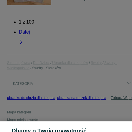
1
z
100
Dalej
Strona główna
Dla Dzieci
Ubranka dla chłopców
Swetry
Swetry -
Wielkopolskie
Swetry - Sieraków
KATEGORIA
ubranko do chrztu dla chłopca
,
ubranka na roczek dla chłopca
Zobacz Więc
Mapa kategorii
Mapa miejscowości
Mapa ministron
Dbamy o Twoją prywatność