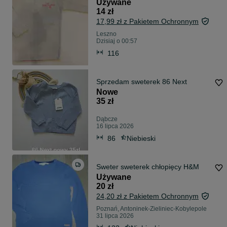
Używane
14 zł
17,99 zł z Pakietem Ochronnym
Leszno
Dzisiaj o 00:57
116
Sprzedam sweterek 86 Next
Nowe
35 zł
Dąbcze
16 lipca 2026
86
Niebieski
Sweter sweterek chłopięcy H&M
Używane
20 zł
24,20 zł z Pakietem Ochronnym
Poznań, Antoninek-Zieliniec-Kobylepole
31 lipca 2026