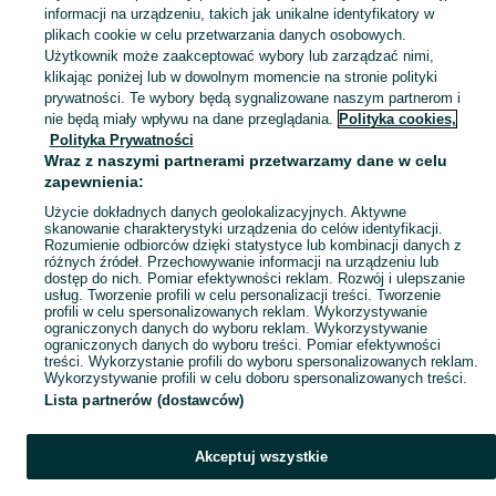
informacji na urządzeniu, takich jak unikalne identyfikatory w
plikach cookie w celu przetwarzania danych osobowych.
ubranko do chrztu dla chłopca
,
ubranka na roczek dla chłopca
Zobacz Więc
Użytkownik może zaakceptować wybory lub zarządzać nimi,
klikając poniżej lub w dowolnym momencie na stronie polityki
prywatności. Te wybory będą sygnalizowane naszym partnerom i
Mapa kategorii
nie będą miały wpływu na dane przeglądania.
Polityka cookies,
Mapa miejscowości
Polityka Prywatności
Wraz z naszymi partnerami przetwarzamy dane w celu
Mapa ministron
zapewnienia:
Popularne wyszukiwania
Użycie dokładnych danych geolokalizacyjnych. Aktywne
skanowanie charakterystyki urządzenia do celów identyfikacji.
Rozumienie odbiorców dzięki statystyce lub kombinacji danych z
różnych źródeł. Przechowywanie informacji na urządzeniu lub
dostęp do nich. Pomiar efektywności reklam. Rozwój i ulepszanie
usług. Tworzenie profili w celu personalizacji treści. Tworzenie
profili w celu spersonalizowanych reklam. Wykorzystywanie
ograniczonych danych do wyboru reklam. Wykorzystywanie
ograniczonych danych do wyboru treści. Pomiar efektywności
treści. Wykorzystanie profili do wyboru spersonalizowanych reklam.
Wykorzystywanie profili w celu doboru spersonalizowanych treści.
Lista partnerów (dostawców)
Akceptuj wszystkie