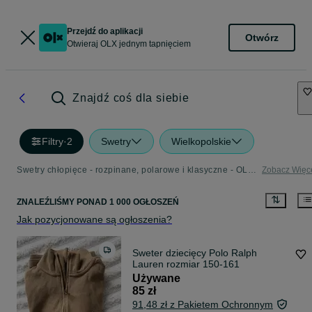
Przejdź do aplikacji
Otwórz
Otwieraj OLX jednym tapnięciem
Znajdź coś dla siebie
Filtry
·
2
Swetry
Wielkopolskie
Swetry chłopięce - rozpinane, polarowe i klasyczne - OLX.pl
Zobacz Więc
ZNALEŹLIŚMY
PONAD
1 000 OGŁOSZEŃ
Jak pozycjonowane są ogłoszenia?
Sweter dziecięcy Polo Ralph
Lauren rozmiar 150-161
Używane
85 zł
91,48 zł z Pakietem Ochronnym