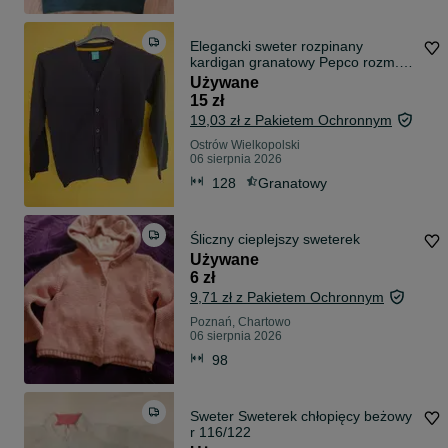
Elegancki sweter rozpinany
kardigan granatowy Pepco rozm.
128 galowy
Używane
15 zł
19,03 zł z Pakietem Ochronnym
Ostrów Wielkopolski
06 sierpnia 2026
128
Granatowy
Śliczny cieplejszy sweterek
Używane
6 zł
9,71 zł z Pakietem Ochronnym
Poznań, Chartowo
06 sierpnia 2026
98
Sweter Sweterek chłopięcy beżowy
r 116/122