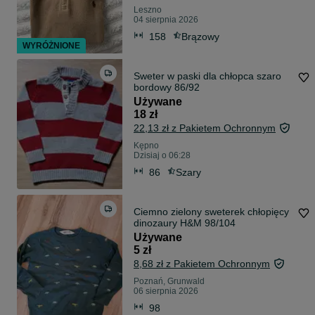
Leszno
04 sierpnia 2026
158
Brązowy
WYRÓŻNIONE
Sweter w paski dla chłopca szaro
bordowy 86/92
Używane
18 zł
22,13 zł z Pakietem Ochronnym
Kępno
Dzisiaj o 06:28
86
Szary
Ciemno zielony sweterek chłopięcy
dinozaury H&M 98/104
Używane
5 zł
8,68 zł z Pakietem Ochronnym
Poznań, Grunwald
06 sierpnia 2026
98