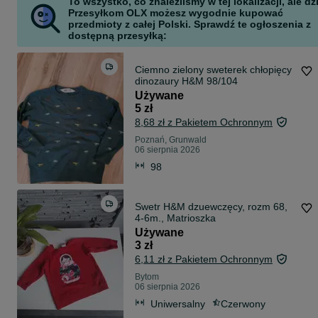
To wszystko, co znaleźliśmy w tej lokalizacji, ale dz
Przesyłkom OLX możesz wygodnie kupować
przedmioty z całej Polski. Sprawdź te ogłoszenia z
dostępną przesyłką:
Ciemno zielony sweterek chłopięcy
dinozaury H&M 98/104
Używane
5 zł
8,68 zł z Pakietem Ochronnym
Poznań, Grunwald
06 sierpnia 2026
98
Swetr H&M dzuewczęcy, rozm 68,
4-6m., Matrioszka
Używane
3 zł
6,11 zł z Pakietem Ochronnym
Bytom
06 sierpnia 2026
Uniwersalny
Czerwony