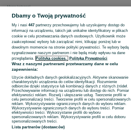
Mapa kategorii
Mapa miejscowości
Dbamy o Twoją prywatność
Mapa ministron
My i nasi
447
partnerzy przechowujemy lub uzyskujemy dostęp do
Popularne wyszukiwania
informacji na urządzeniu, takich jak unikalne identyfikatory w plikach
cookie w celu przetwarzania danych osobowych. Użytkownik może
zaakceptować wybory lub zarządzać nimi, klikając poniżej lub w
dowolnym momencie na stronie polityki prywatności. Te wybory będą
sygnalizowane naszym partnerom i nie będą miały wpływu na dane
przeglądania.
Polityka cookies,
Polityka Prywatności
Wraz z naszymi partnerami przetwarzamy dane w celu
zapewnienia:
Użycie dokładnych danych geolokalizacyjnych. Aktywne skanowanie
charakterystyki urządzenia do celów identyfikacji. Rozumienie
odbiorców dzięki statystyce lub kombinacji danych z różnych źródeł.
Przechowywanie informacji na urządzeniu lub dostęp do nich. Pomiar
efektywności reklam. Rozwój i ulepszanie usług. Tworzenie profili w
celu personalizacji treści. Tworzenie profili w celu spersonalizowanych
reklam. Wykorzystywanie ograniczonych danych do wyboru reklam.
Wykorzystywanie ograniczonych danych do wyboru treści. Pomiar
efektywności treści. Wykorzystanie profili do wyboru
spersonalizowanych reklam. Wykorzystywanie profili w celu doboru
spersonalizowanych treści.
Lista partnerów (dostawców)