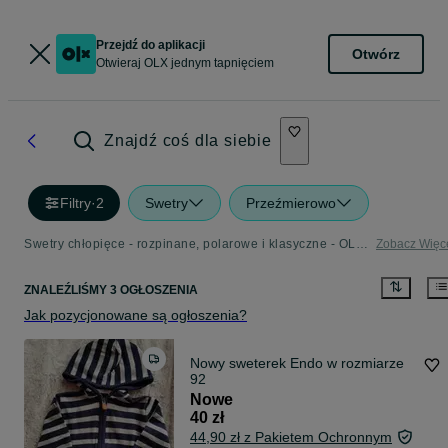
Przejdź do aplikacji
Otwórz
Otwieraj OLX jednym tapnięciem
Znajdź coś dla siebie
Filtry
·
2
Swetry
Przeźmierowo
Swetry chłopięce - rozpinane, polarowe i klasyczne - OLX.pl
Zobacz Więc
ZNALEŹLIŚMY 3 OGŁOSZENIA
Jak pozycjonowane są ogłoszenia?
Nowy sweterek Endo w rozmiarze
92
Nowe
40 zł
44,90 zł z Pakietem Ochronnym