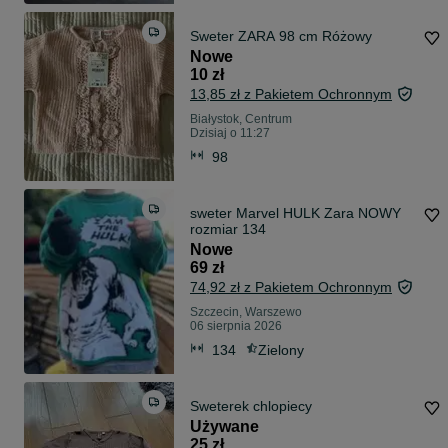
Sweter ZARA 98 cm Różowy
Nowe
10 zł
13,85 zł z Pakietem Ochronnym
Białystok, Centrum
Dzisiaj o 11:27
98
sweter Marvel HULK Zara NOWY
rozmiar 134
Nowe
69 zł
74,92 zł z Pakietem Ochronnym
Szczecin, Warszewo
06 sierpnia 2026
134
Zielony
Sweterek chlopiecy
Używane
25 zł