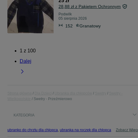
25 zł
28,88 zł z Pakietem Ochronnym
Podwilk
05 sierpnia 2026
152
Granatowy
1
z
100
Dalej
Strona główna
Dla Dzieci
Ubranka dla chłopców
Swetry
Swetry -
Wielkopolskie
Swetry - Przeźmierowo
KATEGORIA
ubranko do chrztu dla chłopca
,
ubranka na roczek dla chłopca
Zobacz Więc