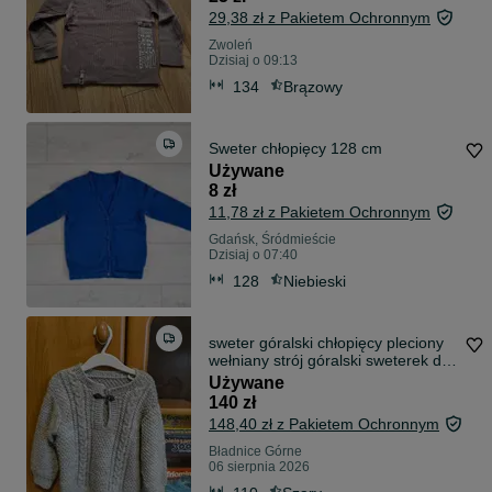
29,38 zł z Pakietem Ochronnym
Zwoleń
Dzisiaj o 09:13
134
Brązowy
Sweter chłopięcy 128 cm
Używane
8 zł
11,78 zł z Pakietem Ochronnym
Gdańsk, Śródmieście
Dzisiaj o 07:40
128
Niebieski
sweter góralski chłopięcy pleciony
wełniany strój góralski sweterek dla
chłopca oryginalny góralski folk
Używane
szary parzenica wełna
140 zł
148,40 zł z Pakietem Ochronnym
Bładnice Górne
06 sierpnia 2026