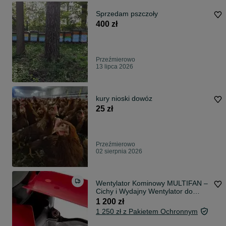
Sprzedam pszczoły
400 zł
Przeźmierowo
13 lipca 2026
kury nioski dowóz
25 zł
Przeźmierowo
02 sierpnia 2026
Wentylator Kominowy MULTIFAN –
Cichy i Wydajny Wentylator do
Kurników, Obór i Chlewni
1 200 zł
1 250 zł z Pakietem Ochronnym