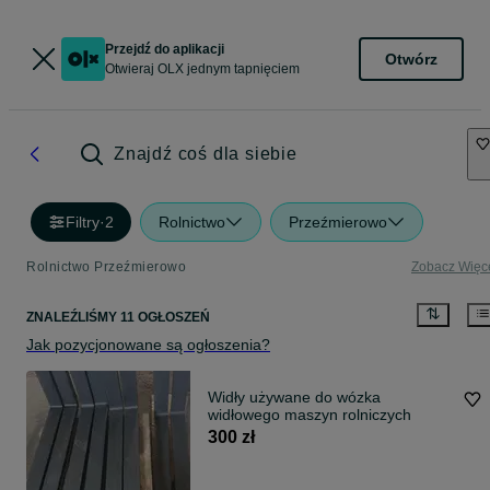
Przejdź do aplikacji
Otwórz
Otwieraj OLX jednym tapnięciem
Znajdź coś dla siebie
Filtry
·
2
Rolnictwo
Przeźmierowo
Rolnictwo Przeźmierowo
Zobacz Więc
ZNALEŹLIŚMY 11 OGŁOSZEŃ
Jak pozycjonowane są ogłoszenia?
Widły używane do wózka
widłowego maszyn rolniczych
300 zł