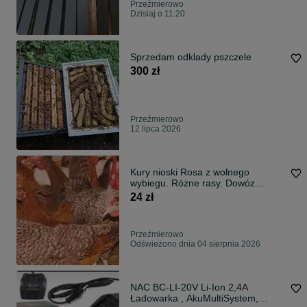
Przeźmierowo
Dzisiaj o 11:20
Sprzedam odklady pszczele
300 zł
Przeźmierowo
12 lipca 2026
Kury nioski Rosa z wolnego
wybiegu. Różne rasy. Dowóz
Zapraszam.
24 zł
Przeźmierowo
Odświeżono dnia 04 sierpnia 2026
NAC BC-LI-20V Li-Ion 2,4A
Ładowarka , AkuMultiSystem,