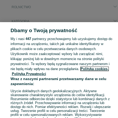
ROLNICTWO
KATEGORIA
Dbamy o Twoją prywatność
Popularne wyszukiwania
My i nasi
447
partnerzy przechowujemy lub uzyskujemy dostęp do
pszczoły
informacji na urządzeniu, takich jak unikalne identyfikatory w
plikach cookie w celu przetwarzania danych osobowych.
Użytkownik może zaakceptować wybory lub zarządzać nimi,
Zobacz Więc
Sprzedaż artykułów rolniczych Przeźmierowo ▶️ maszyny rolnicze, produkty rolne i inne ✅ Nowe i używane w dobrych cenach ✌ Znajdź oferty na OLX.pl!
klikając poniżej lub w dowolnym momencie na stronie polityki
prywatności. Te wybory będą sygnalizowane naszym partnerom i
nie będą miały wpływu na dane przeglądania.
Polityka cookies,
Mapa kategorii
Polityka Prywatności
Mapa miejscowości
Wraz z naszymi partnerami przetwarzamy dane w celu
Mapa ministron
zapewnienia:
Popularne wyszukiwania
Użycie dokładnych danych geolokalizacyjnych. Aktywne
skanowanie charakterystyki urządzenia do celów identyfikacji.
Rozumienie odbiorców dzięki statystyce lub kombinacji danych z
różnych źródeł. Przechowywanie informacji na urządzeniu lub
dostęp do nich. Pomiar efektywności reklam. Rozwój i ulepszanie
usług. Tworzenie profili w celu personalizacji treści. Tworzenie
profili w celu spersonalizowanych reklam. Wykorzystywanie