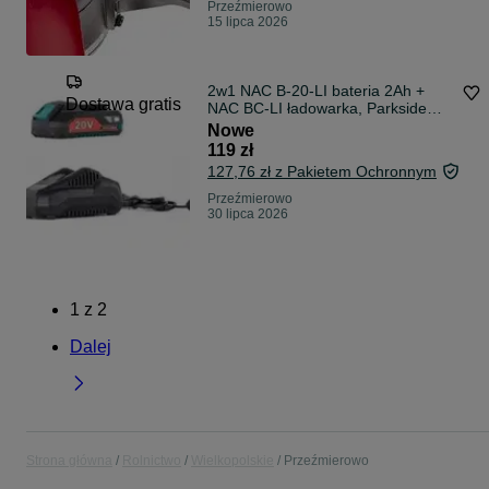
Przeźmierowo
15 lipca 2026
2w1 NAC B-20-LI bateria 2Ah +
Dostawa gratis
NAC BC-LI ładowarka, Parkside
x20V
Nowe
119 zł
127,76 zł z Pakietem Ochronnym
Przeźmierowo
30 lipca 2026
1
z
2
Dalej
Strona główna
Rolnictwo
Wielkopolskie
Przeźmierowo