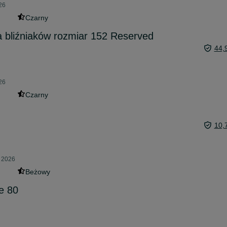
26
Czarny
a bliźniaków rozmiar 152 Reserved
44,
26
Czarny
10,
a 2026
Beżowy
e 80