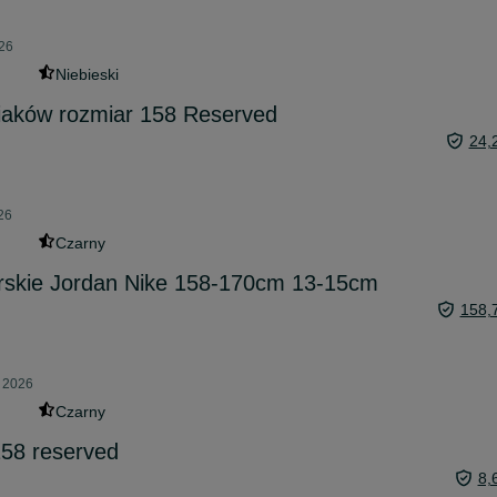
026
Niebieski
niaków rozmiar 158 Reserved
24,
26
Czarny
rskie Jordan Nike 158-170cm 13-15cm
158,
a 2026
Czarny
158 reserved
8,