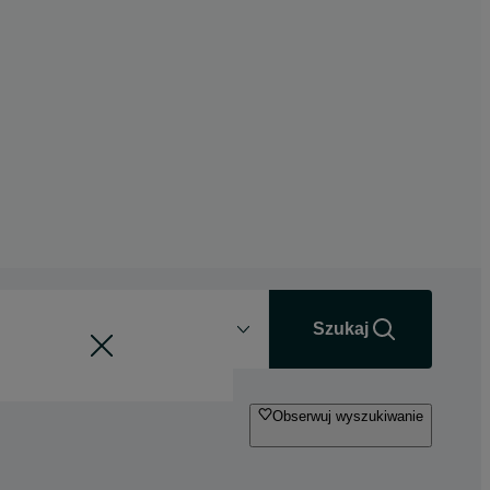
Odległość
+0 km
Szukaj
Obserwuj wyszukiwanie