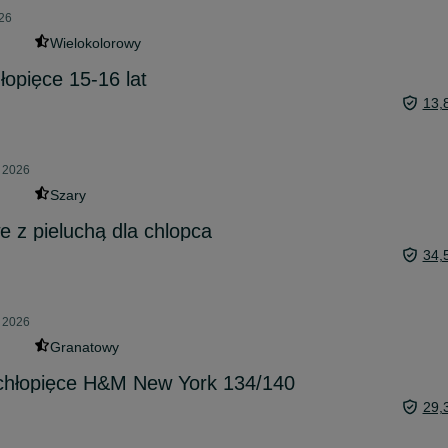
026
Wielokolorowy
łopięce 15-16 lat
13,
a 2026
Szary
 z pieluchą dla chlopca
34,
a 2026
Granatowy
i chłopięce H&M New York 134/140
29,