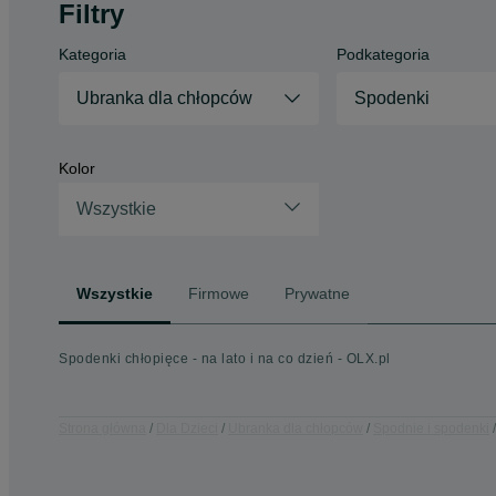
Filtry
Kategoria
Podkategoria
Ubranka dla chłopców
Spodenki
Kolor
Wszystkie
Wszystkie
Firmowe
Prywatne
Spodenki chłopięce - na lato i na co dzień - OLX.pl
Strona główna
Dla Dzieci
Ubranka dla chłopców
Spodnie i spodenki