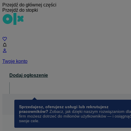
Przejdź do głównej części
Przejdź do stopki
Czat
Twoje konto
Dodaj ogłoszenie
Dla biznesu
opens in a new tab
Sprzedajesz, oferujesz usługi lub rekrutujesz
pracowników?
Zobacz, jak dzięki naszym rozwiązaniom dl
firm możesz dotrzeć do milionów użytkowników — i osiągną
swoje cele.