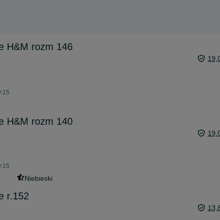
we H&M rozm 146
19,
9:15
we H&M rozm 140
19,
9:15
Niebieski
e r.152
13,