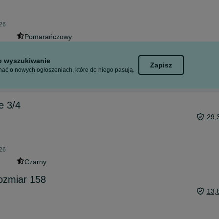
026
Pomarańczowy
to wyszukiwanie
Zapisz
ać o nowych ogłoszeniach, które do niego pasują.
e 3/4
29,
026
Czarny
ozmiar 158
13,