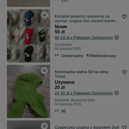
Komplet jesienny wiosenny na
wymiar czapka miś uszami komin
chusta
Nowe
55 zł
60,43 zł z Pakietem Ochronnym
Szczerców
06 sierpnia 2026
Uniwersalny
Wielokolorowy
Kominiarka wełna 50 na zimę
Ticket
Używane
20 zł
24,20 zł z Pakietem Ochronnym
Białystok, Słoneczny Stok
04 sierpnia 2026
98
Czapeczka czapka z daszkiem 2szt