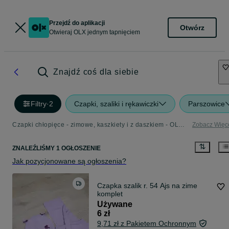
Przejdź do aplikacji
Otwórz
Otwieraj OLX jednym tapnięciem
Znajdź coś dla siebie
Filtry
·
2
Czapki, szaliki i rękawiczki
Parszowice
Czapki chłopięce - zimowe, kaszkiety i z daszkiem - OLX.pl
Zobacz Więc
ZNALEŹLIŚMY 1 OGŁOSZENIE
Jak pozycjonowane są ogłoszenia?
Czapka szalik r. 54 Ajs na zime
komplet
Używane
6 zł
9,71 zł z Pakietem Ochronnym