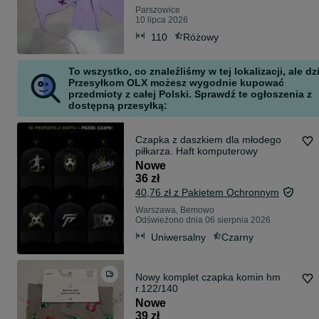
Parszowice
10 lipca 2026
110
Różowy
To wszystko, co znaleźliśmy w tej lokalizacji, ale dz
Przesyłkom OLX możesz wygodnie kupować
przedmioty z całej Polski. Sprawdź te ogłoszenia z
dostępną przesyłką:
Czapka z daszkiem dla młodego
Dostawa gratis
piłkarza. Haft komputerowy
Nowe
36 zł
40,76 zł z Pakietem Ochronnym
Warszawa, Bemowo
Odświeżono dnia 06 sierpnia 2026
Uniwersalny
Czarny
Nowy komplet czapka komin hm
r.122/140
Nowe
39 zł