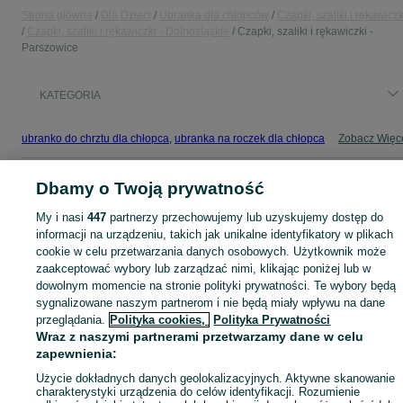
Strona główna
Dla Dzieci
Ubranka dla chłopców
Czapki, szaliki i rękawiczk
Czapki, szaliki i rękawiczki - Dolnośląskie
Czapki, szaliki i rękawiczki -
Parszowice
KATEGORIA
ubranko do chrztu dla chłopca
,
ubranka na roczek dla chłopca
Zobacz Więc
Mapa kategorii
Dbamy o Twoją prywatność
Mapa miejscowości
My i nasi
447
partnerzy przechowujemy lub uzyskujemy dostęp do
Mapa ministron
informacji na urządzeniu, takich jak unikalne identyfikatory w plikach
cookie w celu przetwarzania danych osobowych. Użytkownik może
Popularne wyszukiwania
zaakceptować wybory lub zarządzać nimi, klikając poniżej lub w
dowolnym momencie na stronie polityki prywatności. Te wybory będą
sygnalizowane naszym partnerom i nie będą miały wpływu na dane
przeglądania.
Polityka cookies,
Polityka Prywatności
Wraz z naszymi partnerami przetwarzamy dane w celu
zapewnienia:
Użycie dokładnych danych geolokalizacyjnych. Aktywne skanowanie
charakterystyki urządzenia do celów identyfikacji. Rozumienie