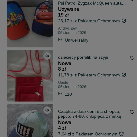
Psi Patrol Zygzak McQueen auta
jak NOWE. 52cm
Używane
19 zł
23,17 zł z Pakietem Ochronnym
Andrychów
06 sierpnia 2026
Uniwersalny
dziecięcy porfelik na szyję
Nowe
8 zł
11,78 zł z Pakietem Ochronnym
Opole
06 sierpnia 2026
110
Czapka z daszkiem dla chłopca,
pepco. 74-80, chłopięca z metką
Nowe
4 zł
7,64 zł z Pakietem Ochronnym