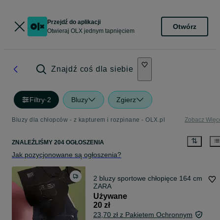
Przejdź do aplikacji
Otwórz
Otwieraj OLX jednym tapnięciem
Znajdź coś dla siebie
Filtry
·
2
Bluzy
Zgierz
Bluzy dla chłopców - z kapturem i rozpinane - OLX.pl
Zobacz Więc
ZNALEŹLIŚMY 204 OGŁOSZENIA
Jak pozycjonowane są ogłoszenia?
2 bluzy sportowe chłopięce 164 cm
ZARA
Używane
20 zł
23,70 zł z Pakietem Ochronnym