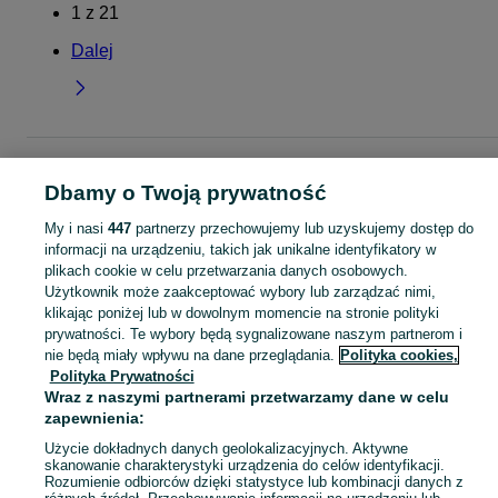
1
z
21
Dalej
Strona główna
Dla Dzieci
Ubranka dla chłopców
Bluzy
Bluzy - Łódzkie
Bluzy - Zgierz
Dbamy o Twoją prywatność
My i nasi
447
partnerzy przechowujemy lub uzyskujemy dostęp do
KATEGORIA
informacji na urządzeniu, takich jak unikalne identyfikatory w
plikach cookie w celu przetwarzania danych osobowych.
Użytkownik może zaakceptować wybory lub zarządzać nimi,
ubranko do chrztu dla chłopca
,
ubranka na roczek dla chłopca
Zobacz Więc
klikając poniżej lub w dowolnym momencie na stronie polityki
prywatności. Te wybory będą sygnalizowane naszym partnerom i
Mapa kategorii
nie będą miały wpływu na dane przeglądania.
Polityka cookies,
Polityka Prywatności
Mapa miejscowości
Wraz z naszymi partnerami przetwarzamy dane w celu
Mapa ministron
zapewnienia:
Popularne wyszukiwania
Użycie dokładnych danych geolokalizacyjnych. Aktywne
skanowanie charakterystyki urządzenia do celów identyfikacji.
Rozumienie odbiorców dzięki statystyce lub kombinacji danych z