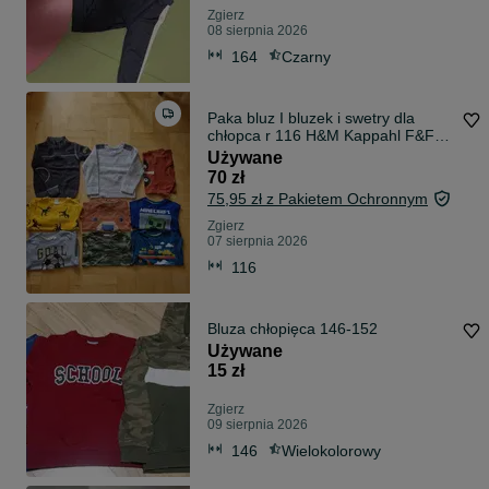
Zgierz
08 sierpnia 2026
164
Czarny
Paka bluz I bluzek i swetry dla
chłopca r 116 H&M Kappahl F&F
Minecraft Cool club 51015
Używane
70 zł
75,95 zł z Pakietem Ochronnym
Zgierz
07 sierpnia 2026
116
Bluza chłopięca 146-152
Używane
15 zł
Zgierz
09 sierpnia 2026
146
Wielokolorowy