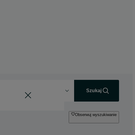
Odległość
+0 km
Szukaj
Obserwuj wyszukiwanie