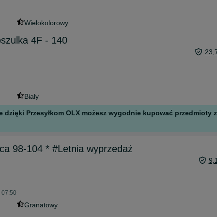
Wielokolorowy
oszulka 4F - 140
23,
Biały
 ale dzięki Przesyłkom OLX możesz wygodnie kupować przedmioty z 
ęca 98-104 * #Letnia wyprzedaż
9,
o 07:50
Granatowy