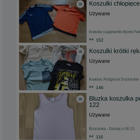
Koszulki chłopięc
Używane
Kraków, Łagiewniki-Borek Fałę
152
Koszulki krótki r
Używane
Kraków, Podgórze Duchackie -
146
Bluzka koszulka 
122
Używane
Brzezinka - Dzisiaj o 06:13
116