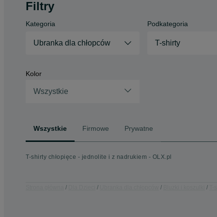
Filtry
Kategoria
Podkategoria
Ubranka dla chłopców
T-shirty
Kolor
Wszystkie
Wszystkie
Firmowe
Prywatne
T-shirty chłopięce - jednolite i z nadrukiem - OLX.pl
Strona główna
Dla Dzieci
Ubranka dla chłopców
Bluzki i koszulki
T-s