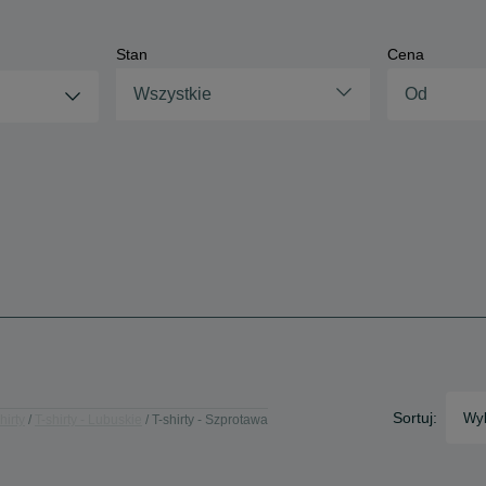
Stan
Cena
Wszystkie
Sortuj:
Wyb
hirty
T-shirty - Lubuskie
T-shirty - Szprotawa