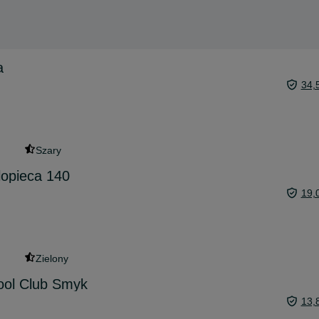
a
34,
Szary
lopieca 140
19,
Zielony
Cool Club Smyk
13,