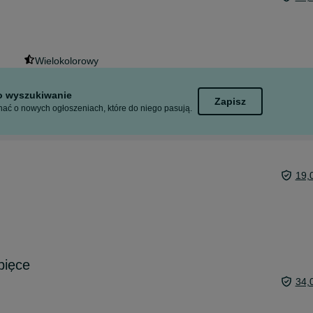
Wielokolorowy
to wyszukiwanie
Zapisz
ać o nowych ogłoszeniach, które do niego pasują.
19,
pięce
34,