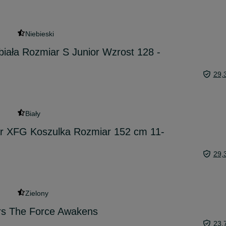
Niebieski
 biała Rozmiar S Junior Wzrost 128 -
29,
Biały
 XFG Koszulka Rozmiar 152 cm 11-
29,
Zielony
rs The Force Awakens
23,