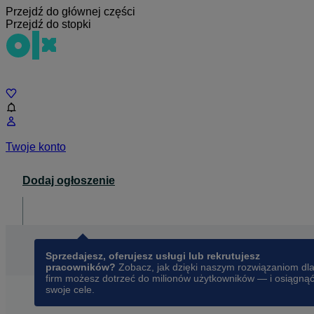
Przejdź do głównej części
Przejdź do stopki
Czat
Twoje konto
Dodaj ogłoszenie
Dla biznesu
opens in a new tab
Sprzedajesz, oferujesz usługi lub rekrutujesz
pracowników?
Zobacz, jak dzięki naszym rozwiązaniom dl
firm możesz dotrzeć do milionów użytkowników — i osiągną
swoje cele.