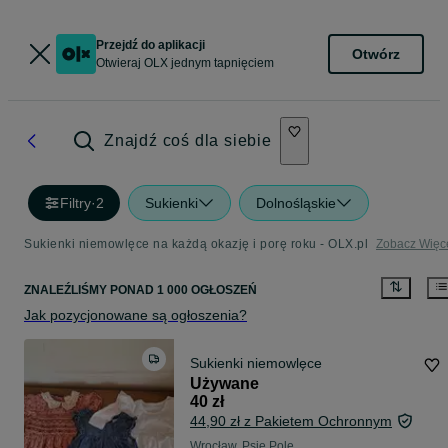
Przejdź do aplikacji
Otwórz
Otwieraj OLX jednym tapnięciem
Znajdź coś dla siebie
Filtry
·
2
Sukienki
Dolnośląskie
Sukienki niemowlęce na każdą okazję i porę roku - OLX.pl
Zobacz Więc
ZNALEŹLIŚMY
PONAD
1 000 OGŁOSZEŃ
Jak pozycjonowane są ogłoszenia?
Sukienki niemowlęce
Używane
40 zł
44,90 zł z Pakietem Ochronnym
Wrocław, Psie Pole