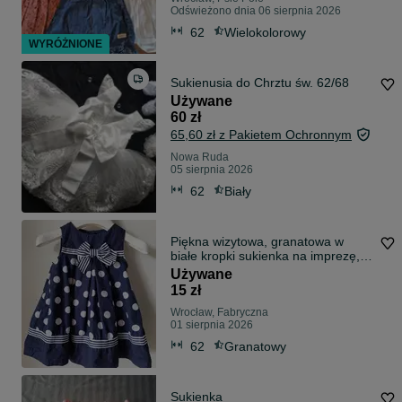
Odświeżono dnia 06 sierpnia 2026
62
Wielokolorowy
WYRÓŻNIONE
Sukienusia do Chrztu św. 62/68
Używane
60 zł
65,60 zł z Pakietem Ochronnym
Nowa Ruda
05 sierpnia 2026
62
Biały
Piękna wizytowa, granatowa w
białe kropki sukienka na imprezę,
rozmiar
Używane
15 zł
Wrocław, Fabryczna
01 sierpnia 2026
62
Granatowy
Sukienka