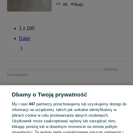
86
Biały
1
z
100
Dalej
Strona główna
Dla Dzieci
Odzież niemowlęca
Sukienki
Sukienki -
Dolnośląskie
POLSKA » DOLNOŚLĄSKIE
Dbamy o Twoją prywatność
My i nasi
447
partnerzy przechowujemy lub uzyskujemy dostęp do
KATEGORIA
informacji na urządzeniu, takich jak unikalne identyfikatory w
plikach cookie w celu przetwarzania danych osobowych.
Użytkownik może zaakceptować wybory lub zarządzać nimi,
ubranko do chrztu dla chłopca
,
ubranko do chrztu dla dziewczynki
Zobacz Więc
,
ubranko do
klikając poniżej lub w dowolnym momencie na stronie polityki
prywatności. Te wybory będą sygnalizowane naszym partnerom i