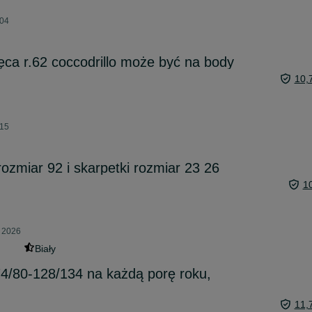
:04
ca r.62 coccodrillo może być na body
10,
:15
ozmiar 92 i skarpetki rozmiar 23 26
1
a 2026
Biały
74/80-128/134 na każdą porę roku,
11,