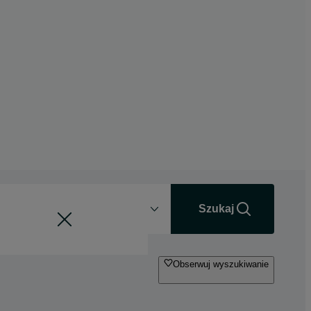
Odległość
+0 km
Szukaj
Obserwuj wyszukiwanie