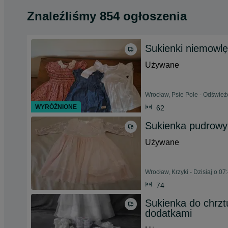
Znaleźliśmy 854 ogłoszenia
Sukienki niemowl
Używane
Wrocław, Psie Pole - Odświeżo
WYRÓŻNIONE
62
Sukienka pudrowy
Używane
Wrocław, Krzyki - Dzisiaj o 07
74
Sukienka do chrzt
dodatkami