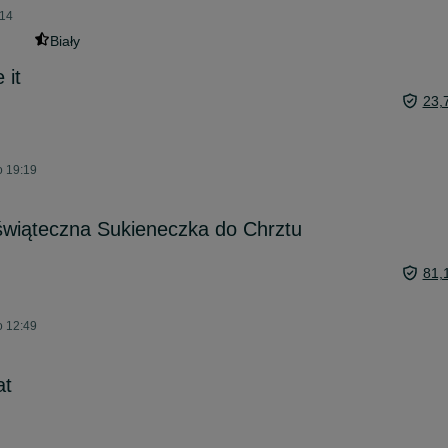
:14
Biały
 it
23,
o 19:19
świąteczna Sukieneczka do Chrztu
81,
o 12:49
at