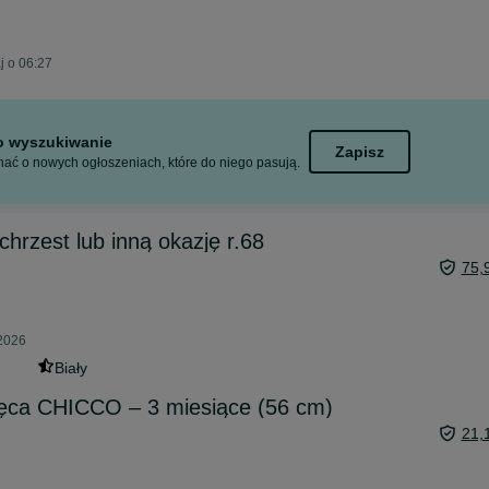
j o 06:27
to wyszukiwanie
Zapisz
ać o nowych ogłoszeniach, które do niego pasują.
chrzest lub inną okazję r.68
75,
 2026
Biały
ęca CHICCO – 3 miesiące (56 cm)
21,