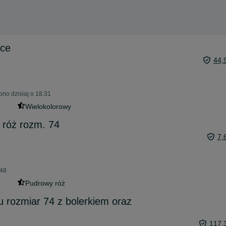
ęce
44,
no dzisiaj o 18:31
Wielokolorowy
 róż rozm. 74
7,
:48
Pudrowy róż
u rozmiar 74 z bolerkiem oraz
117,