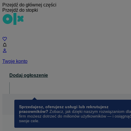
Przejdź do głównej części
Przejdź do stopki
Czat
Twoje konto
Dodaj ogłoszenie
Dla biznesu
opens in a new tab
Sprzedajesz, oferujesz usługi lub rekrutujesz
pracowników?
Zobacz, jak dzięki naszym rozwiązaniom dl
firm możesz dotrzeć do milionów użytkowników — i osiągną
swoje cele.