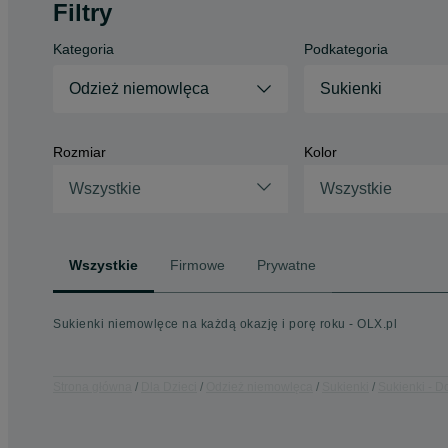
Filtry
Kategoria
Podkategoria
Odzież niemowlęca
Sukienki
Rozmiar
Kolor
Wszystkie
Wszystkie
Wszystkie
Firmowe
Prywatne
Sukienki niemowlęce na każdą okazję i porę roku - OLX.pl
Strona główna
Dla Dzieci
Odzież niemowlęca
Sukienki
Sukienki - D