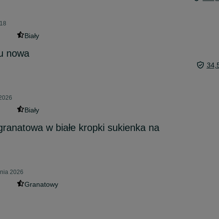
:18
Biały
tu nowa
34,
 2026
Biały
granatowa w białe kropki sukienka na
pnia 2026
Granatowy