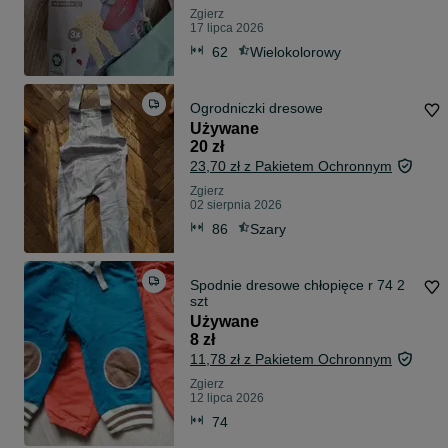
Zgierz
17 lipca 2026
62
Wielokolorowy
Ogrodniczki dresowe
Używane
20 zł
23,70 zł z Pakietem Ochronnym
Zgierz
02 sierpnia 2026
86
Szary
Spodnie dresowe chłopięce r 74 2
szt
Używane
8 zł
11,78 zł z Pakietem Ochronnym
Zgierz
12 lipca 2026
74