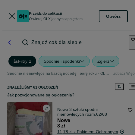
Przejdź do aplikacji
Otwórz
Otwieraj OLX jednym tapnięciem
Znajdź coś dla siebie
Filtry
·
2
Spodnie i spodenki
Zgierz
Spodnie niemowlęce na każdą pogodę i porę roku - OLX.pl
Zobacz Więc
ZNALEŹLIŚMY 61 OGŁOSZEŃ
Jak pozycjonowane są ogłoszenia?
Nowe 3 sztuki spodni
niemowlęcych rozm.62/68
Nowe
8 zł
11,78 zł z Pakietem Ochronnym