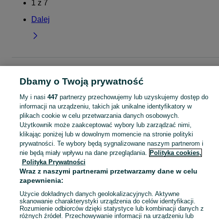
1
z
7
Dalej
Strona główna
Dla Dzieci
Odzież niemowlęca
Spodnie i spodenki
Spodni
i spodenki - Łódzkie
Spodnie i spodenki - Zgierz
Dbamy o Twoją prywatność
My i nasi
447
partnerzy przechowujemy lub uzyskujemy dostęp do
KATEGORIA
informacji na urządzeniu, takich jak unikalne identyfikatory w
plikach cookie w celu przetwarzania danych osobowych.
Użytkownik może zaakceptować wybory lub zarządzać nimi,
ubranko do chrztu dla chłopca
,
ubranko do chrztu dla dziewczynki
Zobacz Więc
,
ubranko do
klikając poniżej lub w dowolnym momencie na stronie polityki
prywatności. Te wybory będą sygnalizowane naszym partnerom i
nie będą miały wpływu na dane przeglądania.
Polityka cookies,
Mapa kategorii
Polityka Prywatności
Mapa miejscowości
Wraz z naszymi partnerami przetwarzamy dane w celu
Mapa ministron
zapewnienia:
Popularne wyszukiwania
Użycie dokładnych danych geolokalizacyjnych. Aktywne
skanowanie charakterystyki urządzenia do celów identyfikacji.
Rozumienie odbiorców dzięki statystyce lub kombinacji danych z
różnych źródeł. Przechowywanie informacji na urządzeniu lub