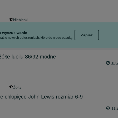
Niebieski
to wyszukiwanie
Zapisz
ać o nowych ogłoszeniach, które do niego pasują.
ółte lupilu 86/92 modne
10,
Żółty
e chłopięce John Lewis rozmiar 6-9
11,