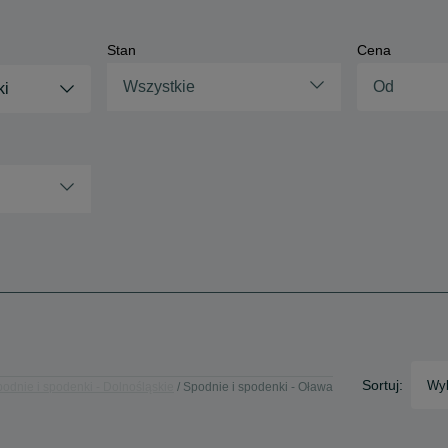
Stan
Cena
Wszystkie
ki
Sortuj:
Wyb
odnie i spodenki - Dolnośląskie
Spodnie i spodenki - Oława