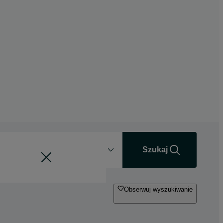
Odległość
+0 km
Szukaj
Obserwuj wyszukiwanie