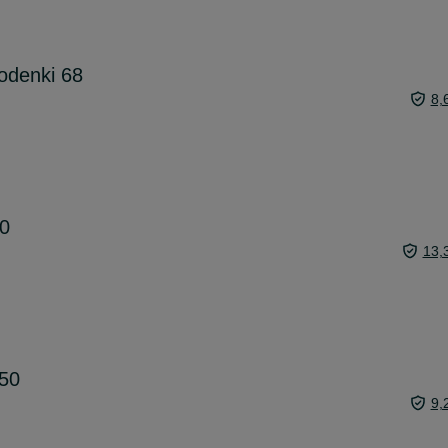
odenki 68
8,
50
13,
 50
9,