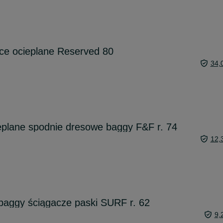
ce ocieplane Reserved 80
34,
eplane spodnie dresowe baggy F&F r. 74
12,
baggy ściągacze paski SURF r. 62
9,