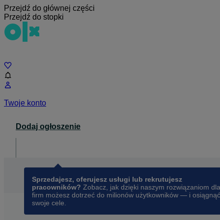
Przejdź do głównej części
Przejdź do stopki
Czat
Twoje konto
Dodaj ogłoszenie
Dla biznesu
opens in a new tab
Sprzedajesz, oferujesz usługi lub rekrutujesz
pracowników?
Zobacz, jak dzięki naszym rozwiązaniom dl
firm możesz dotrzeć do milionów użytkowników — i osiągną
swoje cele.