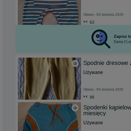
Oława - 04 sierpnia 2026
62
Zapisz 
Damy Ci zn
Spodnie dresowe ż
Używane
Oława - 04 sierpnia 2026
86
Spodenki kąpielow
miesięcy
Używane