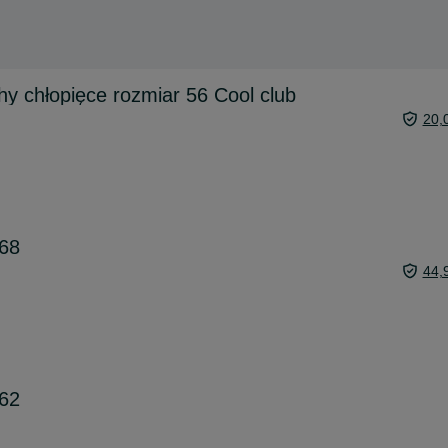
hy chłopięce rozmiar 56 Cool club
20,
 68
44,
 62