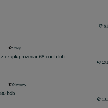
8,
Szary
 z czapką rozmiar 68 cool club
13,
Oliwkowy
 80 bdb
19,