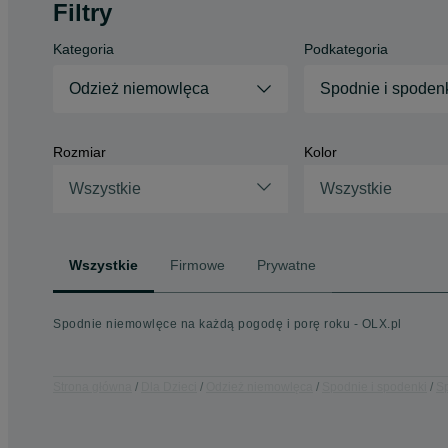
Filtry
Kategoria
Podkategoria
Odzież niemowlęca
Spodnie i spoden
Rozmiar
Kolor
Wszystkie
Wszystkie
Wszystkie
Firmowe
Prywatne
Spodnie niemowlęce na każdą pogodę i porę roku - OLX.pl
Strona główna
Dla Dzieci
Odzież niemowlęca
Spodnie i spodenki
Sp