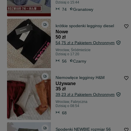
Dzisiaj o 15:44
74
Granatowy
krótkie spodenki legginsy diesel
Nowe
50 zł
54,75 zł z Pakietem Ochronnym
Wrocław, Śródmieście
Dzisiaj o 17:20
56
Czarny
Niemowlęce legginsy H&M
Używane
35 zł
39,23 zł z Pakietem Ochronnym
Wrocław, Fabryczna
Dzisiaj o 08:54
68
Spodenki NEWBIE rozmiar 56