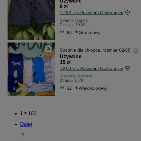
Używane
9 zł
12,82 zł z Pakietem Ochronnym
Oborniki Śląskie
Dzisiaj o 19:02
68
Granatowy
Spodnie dla chłopca, rozmiar 62/68
Używane
15 zł
19,03 zł z Pakietem Ochronnym
Oleśnica, Oleśnica
31 lipca 2026
62
Wielokolorowy
1
z
100
Dalej