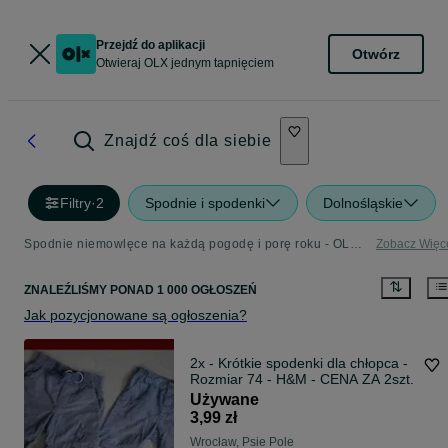
Przejdź do aplikacji
Otwórz
Otwieraj OLX jednym tapnięciem
Znajdź coś dla siebie
Filtry
·
2
Spodnie i spodenki
Dolnośląskie
Spodnie niemowlęce na każdą pogodę i porę roku - OLX.pl
Zobacz Więc
ZNALEŹLIŚMY
PONAD
1 000 OGŁOSZEŃ
Jak pozycjonowane są ogłoszenia?
2x - Krótkie spodenki dla chłopca -
Rozmiar 74 - H&M - CENA ZA 2szt.
Używane
3,99 zł
Wrocław, Psie Pole