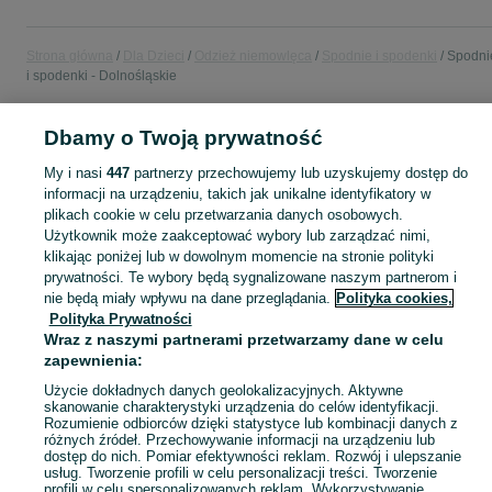
Strona główna
Dla Dzieci
Odzież niemowlęca
Spodnie i spodenki
Spodni
i spodenki - Dolnośląskie
Dbamy o Twoją prywatność
POLSKA » DOLNOŚLĄSKIE
My i nasi
447
partnerzy przechowujemy lub uzyskujemy dostęp do
informacji na urządzeniu, takich jak unikalne identyfikatory w
KATEGORIA
plikach cookie w celu przetwarzania danych osobowych.
Użytkownik może zaakceptować wybory lub zarządzać nimi,
ubranko do chrztu dla chłopca
,
ubranko do chrztu dla dziewczynki
Zobacz Więc
,
ubranko do
klikając poniżej lub w dowolnym momencie na stronie polityki
prywatności. Te wybory będą sygnalizowane naszym partnerom i
nie będą miały wpływu na dane przeglądania.
Polityka cookies,
Mapa kategorii
Polityka Prywatności
Mapa miejscowości
Wraz z naszymi partnerami przetwarzamy dane w celu
Mapa ministron
zapewnienia:
Popularne wyszukiwania
Użycie dokładnych danych geolokalizacyjnych. Aktywne
skanowanie charakterystyki urządzenia do celów identyfikacji.
Rozumienie odbiorców dzięki statystyce lub kombinacji danych z
różnych źródeł. Przechowywanie informacji na urządzeniu lub
dostęp do nich. Pomiar efektywności reklam. Rozwój i ulepszanie
usług. Tworzenie profili w celu personalizacji treści. Tworzenie
profili w celu spersonalizowanych reklam. Wykorzystywanie