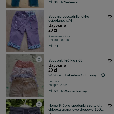
86
Niebieski
Spodnie coccodrillo lekko
ocieplane, r.74
Używane
20 zł
Kamienna Góra
Dzisiaj o 09:18
74
Spodenki krótkie r 68
Używane
20 zł
24,20 zł z Pakietem Ochronnym
Legnica
28 lipca 2026
68
Wielokolorowy
Hema Krótkie spodenki szorty dla
chłopca granatowe dresowe 100%
bawełna 68