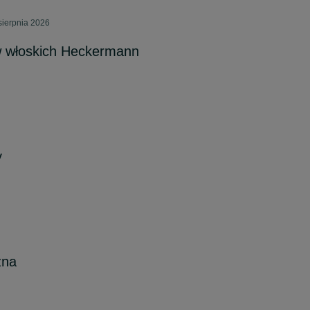
sierpnia 2026
 włoskich Heckermann
y
zna