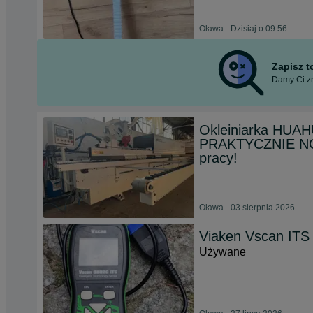
Oława - Dzisiaj o 09:56
Zapisz 
Damy Ci zn
Okleiniarka HUA
PRAKTYCZNIE NO
pracy!
Oława - 03 sierpnia 2026
Viaken Vscan ITS
Używane