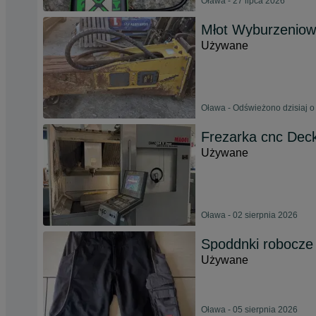
Oława - 27 lipca 2026
Młot Wyburzeniow
Używane
Oława - Odświeżono dzisiaj o
Frezarka cnc Dec
Używane
Oława - 02 sierpnia 2026
Spoddnki robocze 
Używane
Oława - 05 sierpnia 2026