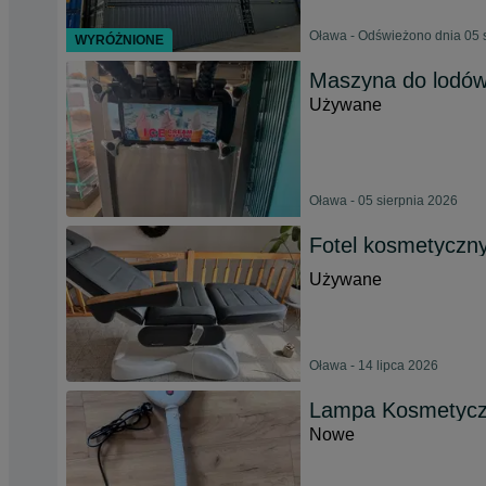
Oława - Odświeżono dnia 05 
WYRÓŻNIONE
Maszyna do lodów
Używane
Oława - 05 sierpnia 2026
Fotel kosmetyczn
Używane
Oława - 14 lipca 2026
Lampa Kosmetyc
Nowe