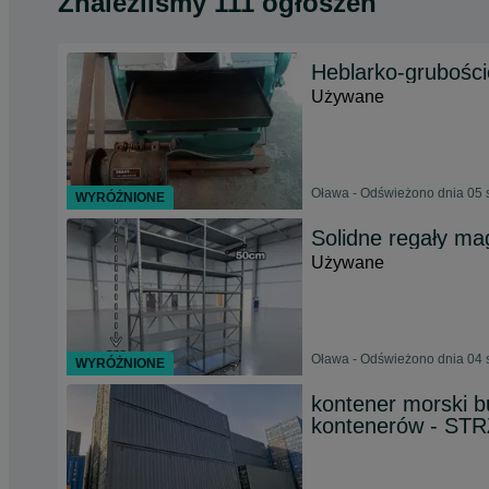
Znaleźliśmy 111 ogłoszeń
Heblarko-grubośc
Używane
Oława - Odświeżono dnia 05 
WYRÓŻNIONE
Solidne regały ma
Używane
Oława - Odświeżono dnia 04 
WYRÓŻNIONE
kontener morski 
kontenerów - ST