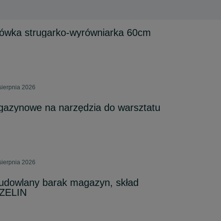
iówka strugarko-wyrówniarka 60cm
sierpnia 2026
gazynowe na narzędzia do warsztatu
sierpnia 2026
budowlany barak magazyn, skład
RZELIN