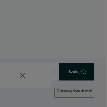
Odległość
+0 km
Szukaj
Obserwuj wyszukiwanie