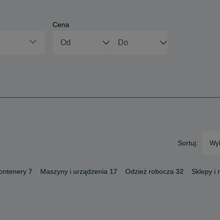
Cena
Sortuj:
Wyb
ontenery
7
Maszyny i urządzenia
17
Odzież robocza
32
Sklepy i