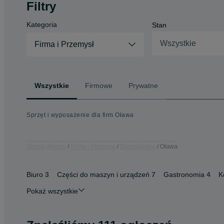
Filtry
Kategoria
Stan
Wszystkie
Firma i Przemysł
Wszystkie
Firmowe
Prywatne
Sprzęt i wyposażenie dla firm Oława
Strona główna
Firma i Przemysł
Dolnośląskie
Oława
Biuro
3
Części do maszyn i urządzeń
7
Gastronomia
4
K
Pokaż wszystkie