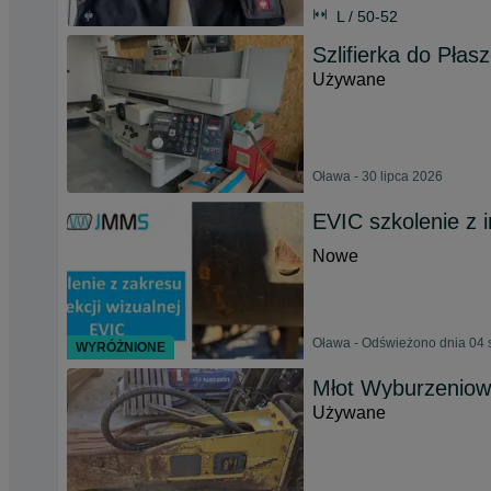
L / 50-52
Szlifierka do P
Używane
Oława - 30 lipca 2026
EVIC szkolenie z i
Nowe
Oława - Odświeżono dnia 04 
WYRÓŻNIONE
Młot Wyburzeniow
Używane