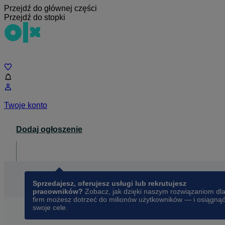
Przejdź do głównej części
Przejdź do stopki
Czat
Twoje konto
Dodaj ogłoszenie
Dla biznesu
opens in a new tab
Sprzedajesz, oferujesz usługi lub rekrutujesz
pracowników?
Zobacz, jak dzięki naszym rozwiązaniom dl
firm możesz dotrzeć do milionów użytkowników — i osiągną
swoje cele.