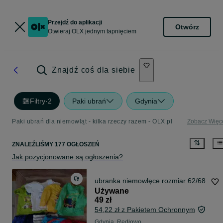
Przejdź do aplikacji
Otwórz
Otwieraj OLX jednym tapnięciem
Znajdź coś dla siebie
Filtry
·
2
Paki ubrań
Gdynia
Paki ubrań dla niemowląt - kilka rzeczy razem - OLX.pl
Zobacz Więc
ZNALEŹLIŚMY 177 OGŁOSZEŃ
Jak pozycjonowane są ogłoszenia?
ubranka niemowlęce rozmiar 62/68
Używane
49 zł
54,22 zł z Pakietem Ochronnym
Gdynia, Redłowo