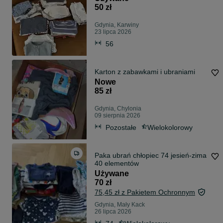
50 zł
Gdynia, Karwiny
23 lipca 2026
56
Karton z zabawkami i ubraniami
Nowe
85 zł
Gdynia, Chylonia
09 sierpnia 2026
Pozostałe
Wielokolorowy
Paka ubrań chłopiec 74 jesień-zima
40 elementów
Używane
70 zł
75,45 zł z Pakietem Ochronnym
Gdynia, Mały Kack
26 lipca 2026