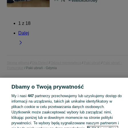
74
Wielokolorowy
1
z
18
Dalej
Strona główna
Dla Dzieci
Odzież niemowlęca
Paki ubrań
Paki ubrań -
Pomorskie
Paki ubrań - Gdynia
POLSKA » POMORSKIE » GDYNIA
Dbamy o Twoją prywatność
My i nasi
447
partnerzy przechowujemy lub uzyskujemy dostęp do
KATEGORIA
informacji na urządzeniu, takich jak unikalne identyfikatory w
plikach cookie w celu przetwarzania danych osobowych.
Użytkownik może zaakceptować wybory lub zarządzać nimi,
ubranko do chrztu dla chłopca
,
ubranko do chrztu dla dziewczynki
Zobacz Więc
,
ubranko do
klikając poniżej lub w dowolnym momencie na stronie polityki
prywatności. Te wybory będą sygnalizowane naszym partnerom i
Mapa kategorii