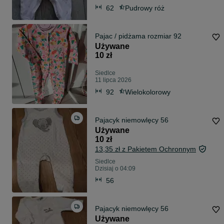
62
Pudrowy róż
Pajac / pidżama rozmiar 92
Używane
10 zł
Siedlce
11 lipca 2026
92
Wielokolorowy
Pajacyk niemowlęcy 56
Używane
10 zł
13,35 zł z Pakietem Ochronnym
Siedlce
Dzisiaj o 04:09
56
Pajacyk niemowlęcy 56
Używane