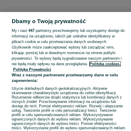
Strona główna
Dla Dzieci
Odzież niemowlęca
Pajacyki
Pajacyki -
Dbamy o Twoją prywatność
Mazowieckie
Pajacyki - Siedlce
My i nasi
447
partnerzy przechowujemy lub uzyskujemy dostęp do
informacji na urządzeniu, takich jak unikalne identyfikatory w
KATEGORIA
plikach cookie w celu przetwarzania danych osobowych.
Użytkownik może zaakceptować wybory lub zarządzać nimi,
ubranko do chrztu dla chłopca
,
ubranko do chrztu dla dziewczynki
Zobacz Więc
,
ubranko do
klikając poniżej lub w dowolnym momencie na stronie polityki
prywatności. Te wybory będą sygnalizowane naszym partnerom i
nie będą miały wpływu na dane przeglądania.
Polityka cookies,
Mapa kategorii
Polityka Prywatności
Mapa miejscowości
Wraz z naszymi partnerami przetwarzamy dane w celu
zapewnienia:
Mapa ministron
Popularne wyszukiwania
Użycie dokładnych danych geolokalizacyjnych. Aktywne
skanowanie charakterystyki urządzenia do celów identyfikacji.
Rozumienie odbiorców dzięki statystyce lub kombinacji danych z
różnych źródeł. Przechowywanie informacji na urządzeniu lub
dostęp do nich. Pomiar efektywności reklam. Rozwój i ulepszanie
usług. Tworzenie profili w celu personalizacji treści. Tworzenie
profili w celu spersonalizowanych reklam. Wykorzystywanie
ograniczonych danych do wyboru reklam. Wykorzystywanie
ograniczonych danych do wyboru treści. Pomiar efektywności
treści. Wykorzystanie profili do wyboru spersonalizowanych reklam.