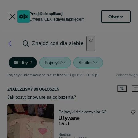
Przejdź do aplikacji
Otwórz
Otwieraj OLX jednym tapnięciem
Znajdź coś dla siebie
Filtry
·
2
Pajacyki
Siedlce
Pajacyki niemowlęce na zatrzaski i guziki - OLX.pl
Zobacz Więc
ZNALEŹLIŚMY 89 OGŁOSZEŃ
Jak pozycjonowane są ogłoszenia?
Pajacyki dziewczynka 62
Używane
15 zł
Siedlce