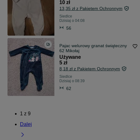
10 zł
13,35 zł z Pakietem Ochronnym
Siedlce
Dzisiaj o 04:08
56
Pajac welurowy granat świąteczny
62 Mikołaj
Używane
5 zł
8,18 zł z Pakietem Ochronnym
Siedlce
Dzisiaj o 08:39
62
1
z
9
Dalej