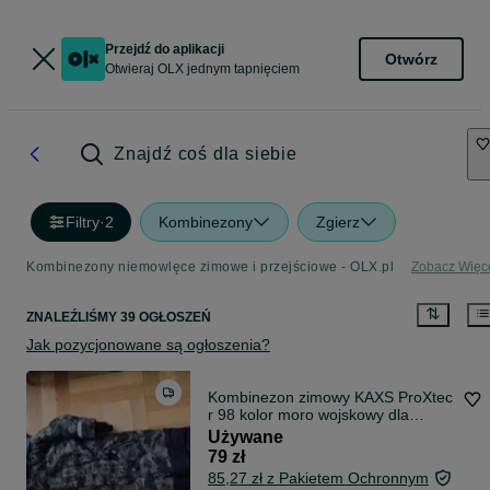
Przejdź do aplikacji
Otwórz
Otwieraj OLX jednym tapnięciem
Znajdź coś dla siebie
Filtry
·
2
Kombinezony
Zgierz
Kombinezony niemowlęce zimowe i przejściowe - OLX.pl
Zobacz Więc
ZNALEŹLIŚMY 39 OGŁOSZEŃ
Jak pozycjonowane są ogłoszenia?
Kombinezon zimowy KAXS ProXtec
r 98 kolor moro wojskowy dla
chłopca
Używane
79 zł
85,27 zł z Pakietem Ochronnym