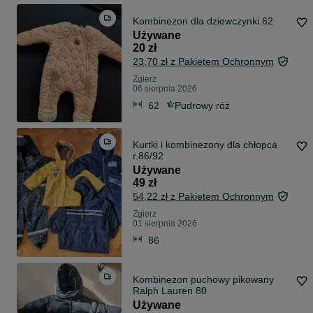
Kombinezon dla dziewczynki 62
Używane
20 zł
23,70 zł z Pakietem Ochronnym
Zgierz
06 sierpnia 2026
62
Pudrowy róż
Kurtki i kombinezony dla chłopca
r.86/92
Używane
49 zł
54,22 zł z Pakietem Ochronnym
Zgierz
01 sierpnia 2026
86
Kombinezon puchowy pikowany
Ralph Lauren 80
Używane