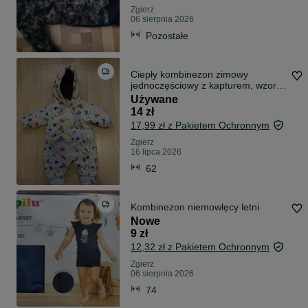
Zgierz
06 sierpnia 2026
Pozostałe
Ciepły kombinezon zimowy
jednoczęściowy z kapturem, wzory,
rozmiar 62
Używane
14 zł
17,99 zł z Pakietem Ochronnym
Zgierz
16 lipca 2026
62
Kombinezon niemowlęcy letni
Nowe
9 zł
12,32 zł z Pakietem Ochronnym
Zgierz
06 sierpnia 2026
74