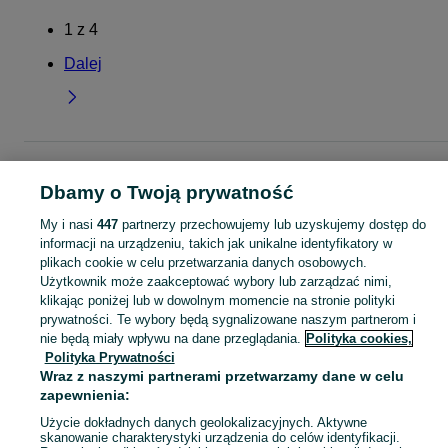
1
z
4
Dalej
Strona główna
Dla Dzieci
Odzież niemowlęca
Kombinezony
Kombinezon
- Łódzkie
Kombinezony - Zgierz
Dbamy o Twoją prywatność
My i nasi
447
partnerzy przechowujemy lub uzyskujemy dostęp do
KATEGORIA
informacji na urządzeniu, takich jak unikalne identyfikatory w
plikach cookie w celu przetwarzania danych osobowych.
Użytkownik może zaakceptować wybory lub zarządzać nimi,
ubranko do chrztu dla chłopca
,
ubranko do chrztu dla dziewczynki
Zobacz Więc
,
ubranko do
klikając poniżej lub w dowolnym momencie na stronie polityki
prywatności. Te wybory będą sygnalizowane naszym partnerom i
Mapa kategorii
nie będą miały wpływu na dane przeglądania.
Polityka cookies,
Polityka Prywatności
Mapa miejscowości
Wraz z naszymi partnerami przetwarzamy dane w celu
Mapa ministron
zapewnienia:
Popularne wyszukiwania
Użycie dokładnych danych geolokalizacyjnych. Aktywne
skanowanie charakterystyki urządzenia do celów identyfikacji.