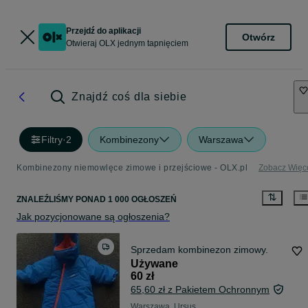
Przejdź do aplikacji
Otwórz
Otwieraj OLX jednym tapnięciem
Znajdź coś dla siebie
Filtry
·
2
Kombinezony
Warszawa
Kombinezony niemowlęce zimowe i przejściowe - OLX.pl
Zobacz Więc
ZNALEŹLIŚMY
PONAD
1 000 OGŁOSZEŃ
Jak pozycjonowane są ogłoszenia?
Sprzedam kombinezon zimowy.
Używane
60 zł
65,60 zł z Pakietem Ochronnym
Warszawa, Ursus