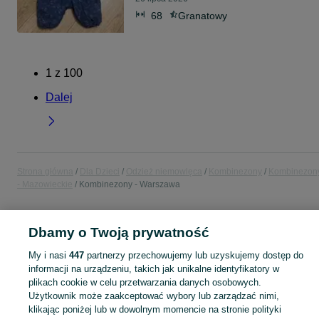
68
Granatowy
1
z
100
Dalej
Strona główna
Dla Dzieci
Odzież niemowlęca
Kombinezony
Kombinezon
- Mazowieckie
Kombinezony - Warszawa
POLSKA » MAZOWIECKIE » WARSZAWA
Dbamy o Twoją prywatność
My i nasi
447
partnerzy przechowujemy lub uzyskujemy dostęp do
KATEGORIA
informacji na urządzeniu, takich jak unikalne identyfikatory w
plikach cookie w celu przetwarzania danych osobowych.
ubranko do chrztu dla chłopca
,
ubranko do chrztu dla dziewczynki
Zobacz Więc
,
ubranko do
Użytkownik może zaakceptować wybory lub zarządzać nimi,
klikając poniżej lub w dowolnym momencie na stronie polityki