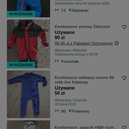
Odświeżono dnia 04 sierpnia 2026
74
Niebieski
WYRÓŻNIONE
Kombinezon zimowy Didricson
Dostawa gratis
Używane
90 zł
96,65 zł z Pakietem Ochronnym
Warszawa, Mokotów
Odświeżono dzisiaj o 08:59
Pozostałe
WYRÓŻNIONE
Kombinezon wełniany merino 86
mikk-line fioletowy
Używane
50 zł
Warszawa, Ursynów
30 lipca 2026
86
Fioletowy
Kombinezon, pajacyk H&M rozm.