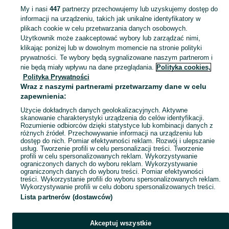
My i nasi
447
partnerzy przechowujemy lub uzyskujemy dostęp do
informacji na urządzeniu, takich jak unikalne identyfikatory w
KATEGORIA
plikach cookie w celu przetwarzania danych osobowych.
Użytkownik może zaakceptować wybory lub zarządzać nimi,
klikając poniżej lub w dowolnym momencie na stronie polityki
Foteliki samochodowe i nosidełka dla dzieci na OLX! Sprawdź najnowsze ogłoszenia i zapewnij bezpieczeństwo swojemu dziecku. Łask i okolice.
Zobacz Więc
prywatności. Te wybory będą sygnalizowane naszym partnerom i
nie będą miały wpływu na dane przeglądania.
Polityka cookies,
Mapa kategorii
Polityka Prywatności
Mapa miejscowości
Wraz z naszymi partnerami przetwarzamy dane w celu
zapewnienia:
Mapa ministron
Użycie dokładnych danych geolokalizacyjnych. Aktywne
Popularne wyszukiwania
skanowanie charakterystyki urządzenia do celów identyfikacji.
Rozumienie odbiorców dzięki statystyce lub kombinacji danych z
różnych źródeł. Przechowywanie informacji na urządzeniu lub
dostęp do nich. Pomiar efektywności reklam. Rozwój i ulepszanie
usług. Tworzenie profili w celu personalizacji treści. Tworzenie
profili w celu spersonalizowanych reklam. Wykorzystywanie
ograniczonych danych do wyboru reklam. Wykorzystywanie
ograniczonych danych do wyboru treści. Pomiar efektywności
treści. Wykorzystanie profili do wyboru spersonalizowanych reklam.
Wykorzystywanie profili w celu doboru spersonalizowanych treści.
Lista partnerów (dostawców)
Akceptuj wszystkie