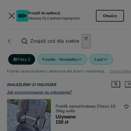
Przejdź do aplikacji
Otwórz
Otwieraj OLX jednym tapnięciem
Znajdź coś dla siebie
Filtry
·
2
Foteliki - Nosidełka
Łask
Foteliki samochodowe i akcesoria dla dzieci i niemowląt - Łask
Zobacz Więc
ZNALEŹLIŚMY 27 OGŁOSZEŃ
Jak pozycjonowane są ogłoszenia?
Fotelik samochodowy Chicco 15-
36kg isofix
Używane
150 zł