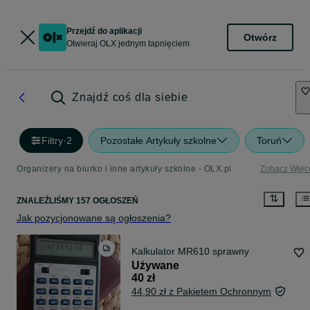
Przejdź do aplikacji
Otwórz
Otwieraj OLX jednym tapnięciem
Znajdź coś dla siebie
Filtry
·
2
Pozostałe Artykuły szkolne
Toruń
Organizery na biurko i inne artykuły szkolne - OLX.pl
Zobacz Więc
ZNALEŹLIŚMY 157 OGŁOSZEŃ
Jak pozycjonowane są ogłoszenia?
Kalkulator MR610 sprawny
Używane
40 zł
44,90 zł z Pakietem Ochronnym