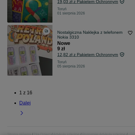
19,03 zł z Pakietem Ochronnym
Toruń
01 sierpnia 2026
Nostalgiczna Naklejka z telefonem
Nokia 3310
Nowe
9 zł
12,82 zł z Pakietem Ochronnym
Toruń
05 sierpnia 2026
1
z
16
Dalej
Strona główna
Dla Dzieci
Artykuły szkolne
Pozostałe Artykuły szkolne