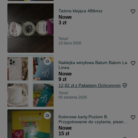
Taśma klejąca 48tknsz
Nowe
3 zł
Toruń
10 lipca 2026
Naklejka winylowa Balum Balum La
Linea
Nowe
9 zł
12,82 zł z Pakietem Ochronnym
Toruń
05 sierpnia 2026
Kolorowe karty.Poziom B.
Przygotowanie do czytania, pisania
i liczenia
Nowe
15 zł