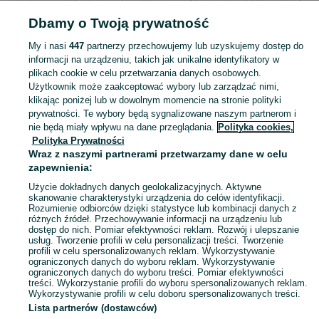
Pozostałe Artykuły szkolne - Kujawsko-pomorskie
Pozostałe Artykuły szkolne 
Dbamy o Twoją prywatność
Toruń
My i nasi
447
partnerzy przechowujemy lub uzyskujemy dostęp do
informacji na urządzeniu, takich jak unikalne identyfikatory w
KATEGORIA
plikach cookie w celu przetwarzania danych osobowych.
Użytkownik może zaakceptować wybory lub zarządzać nimi,
bidon szkolny
,
worek na obuwie
,
śniadaniówka szkolna
Zobacz Więc
klikając poniżej lub w dowolnym momencie na stronie polityki
prywatności. Te wybory będą sygnalizowane naszym partnerom i
nie będą miały wpływu na dane przeglądania.
Polityka cookies,
Mapa kategorii
Polityka Prywatności
Mapa miejscowości
Wraz z naszymi partnerami przetwarzamy dane w celu
zapewnienia:
Mapa ministron
Użycie dokładnych danych geolokalizacyjnych. Aktywne
Popularne wyszukiwania
skanowanie charakterystyki urządzenia do celów identyfikacji.
Rozumienie odbiorców dzięki statystyce lub kombinacji danych z
różnych źródeł. Przechowywanie informacji na urządzeniu lub
dostęp do nich. Pomiar efektywności reklam. Rozwój i ulepszanie
usług. Tworzenie profili w celu personalizacji treści. Tworzenie
profili w celu spersonalizowanych reklam. Wykorzystywanie
ograniczonych danych do wyboru reklam. Wykorzystywanie
ograniczonych danych do wyboru treści. Pomiar efektywności
treści. Wykorzystanie profili do wyboru spersonalizowanych reklam.
Wykorzystywanie profili w celu doboru spersonalizowanych treści.
Lista partnerów (dostawców)