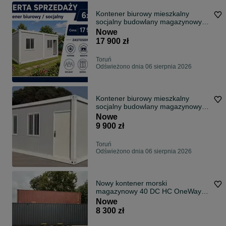
Kontener biurowy mieszkalny
socjalny budowlany magazynowy
6x6 m
Nowe
17 900 zł
Toruń
Odświeżono dnia 06 sierpnia 2026
Kontener biurowy mieszkalny
socjalny budowlany magazynowy
6x3 m
Nowe
9 900 zł
Toruń
Odświeżono dnia 06 sierpnia 2026
Nowy kontener morski
magazynowy 40 DC HC OneWay |
Duży wybór
Nowe
8 300 zł