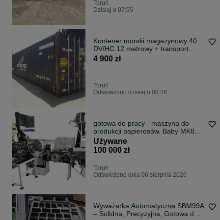
Toruń
Dzisiaj o 07:55
Kontener morski magazynowy 40
DV/HC 12 metrowy + transport
HDS!
4 900 zł
Toruń
Odświeżono dzisiaj o 08:28
gotowa do pracy - maszyna do
produkcji papierosów. Baby MK8
Mini Mark.
Używane
100 000 zł
Toruń
Odświeżono dnia 06 sierpnia 2026
Wyważarka Automatyczna SBM99A
– Solidna, Precyzyjna, Gotowa do