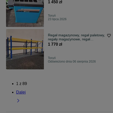
Pracy!
1 450 zł
Toruń
23 lipca 2026
Regał magazynowy, regał paletowy,
regały magazynowe, regał
metalowy
1 770 zł
Toruń
Odświeżono dnia 06 sierpnia 2026
1
z
89
Dalej