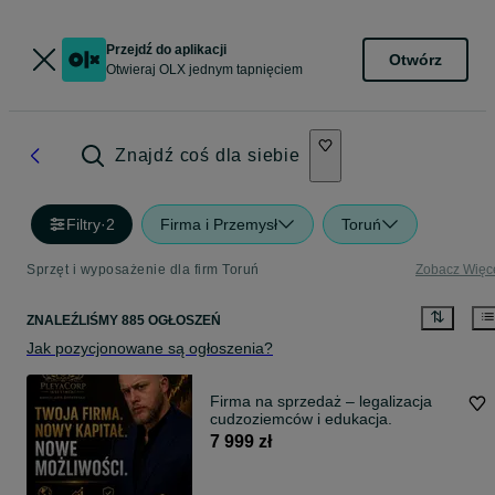
Przejdź do aplikacji
Otwórz
Otwieraj OLX jednym tapnięciem
Znajdź coś dla siebie
Filtry
·
2
Firma i Przemysł
Toruń
Sprzęt i wyposażenie dla firm Toruń
Zobacz Więc
ZNALEŹLIŚMY 885 OGŁOSZEŃ
Jak pozycjonowane są ogłoszenia?
Firma na sprzedaż – legalizacja
cudzoziemców i edukacja.
7 999 zł