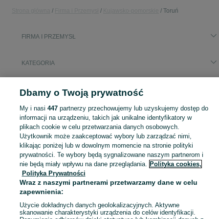
Strona główna
Firma i Przemysł
Kujawsko-pomorskie
Toruń
FIRMA I PRZEMYSŁ
KATEGORIA
Popularne wyszukiwania
Dbamy o Twoją prywatność
kontener 10 stróżówka
czyszczrk do cebuli
My i nasi
447
partnerzy przechowujemy lub uzyskujemy dostęp do
informacji na urządzeniu, takich jak unikalne identyfikatory w
Zobacz Więc
plikach cookie w celu przetwarzania danych osobowych.
Sprzedaż sprzętu i wyposażenia dla firm Toruń ▶️ maszyny, biuro i inne ✅ Nowe i używane w atrakcyjnych cenach ✌ Sprawdź oferty na OLX.pl!
Użytkownik może zaakceptować wybory lub zarządzać nimi,
klikając poniżej lub w dowolnym momencie na stronie polityki
Mapa kategorii
prywatności. Te wybory będą sygnalizowane naszym partnerom i
nie będą miały wpływu na dane przeglądania.
Polityka cookies,
Mapa miejscowości
Polityka Prywatności
Mapa ministron
Wraz z naszymi partnerami przetwarzamy dane w celu
Popularne wyszukiwania
zapewnienia:
Użycie dokładnych danych geolokalizacyjnych. Aktywne
skanowanie charakterystyki urządzenia do celów identyfikacji.