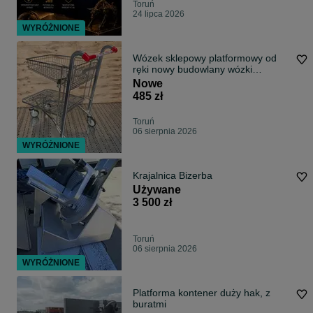
Toruń
24 lipca 2026
WYRÓŻNIONE
Wózek sklepowy platformowy od
ręki nowy budowlany wózki
sklepowe nowy sklep budowlany
Nowe
skład spożywczy
485 zł
Toruń
06 sierpnia 2026
WYRÓŻNIONE
Krajalnica Bizerba
Używane
3 500 zł
Toruń
06 sierpnia 2026
WYRÓŻNIONE
Platforma kontener duży hak, z
buratmi