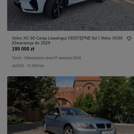
Volvo XC 60 Cesja Leasingu| ODSTĘPNE 0zl | Volvo XC60
|Gwarancja do 2029
195 000 zł
Toruń
-
Odświeżono dnia 07 sierpnia 2026
2024 - 71 000 km