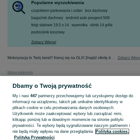
Popularne wyszukiwania
czujnikiem parkowania i cofan
box dachowy
bagażnik dachowy
android auto peugeot 508
felgi stalowe 19,5 x 14
wywrotka
silnik 14 g4fa
podnośnik koszowy
Zobacz Więcej
Motoryzacja to Twój świat? Kieruj się na OLX! Znajdź ofertę dla siebie w kategorii Motoryzacja na OLX - Toruń i okolice!
Zobacz Więc
Mapa kategorii
Mapa miejscowości
Dbamy o Twoją prywatność
Mapa ministron
My i nasi
447
partnerzy przechowujemy lub uzyskujemy dostęp do
Popularne wyszukiwania
informacji na urządzeniu, takich jak unikalne identyfikatory w
plikach cookie w celu przetwarzania danych osobowych.
Użytkownik może zaakceptować wybory lub zarządzać nimi,
klikając poniżej lub w dowolnym momencie na stronie polityki
prywatności. Te wybory będą sygnalizowane naszym partnerom i
nie będą miały wpływu na dane przeglądania.
Polityka cookies,
Polityka Prywatności