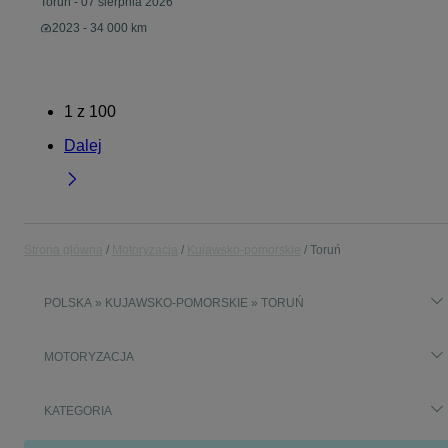
Toruń
-
07 sierpnia 2026
2023 - 34 000 km
1
z
100
Dalej
Strona główna
Motoryzacja
Kujawsko-pomorskie
Toruń
POLSKA » KUJAWSKO-POMORSKIE » TORUŃ
MOTORYZACJA
KATEGORIA