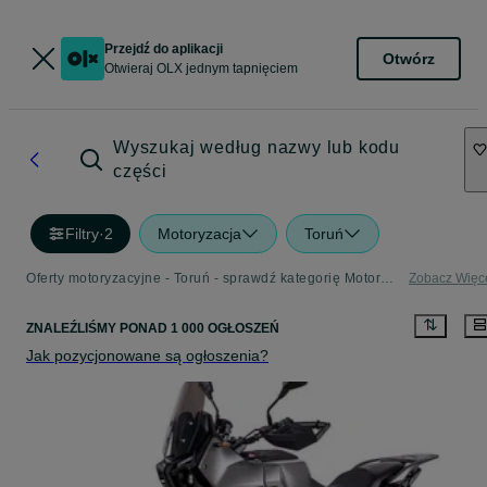
Przejdź do aplikacji
Otwórz
Otwieraj OLX jednym tapnięciem
Wyszukaj według nazwy lub kodu
części
Filtry
·
2
Motoryzacja
Toruń
Oferty motoryzacyjne - Toruń - sprawdź kategorię Motoryzacja
Zobacz Więc
ZNALEŹLIŚMY
PONAD
1 000 OGŁOSZEŃ
Jak pozycjonowane są ogłoszenia?