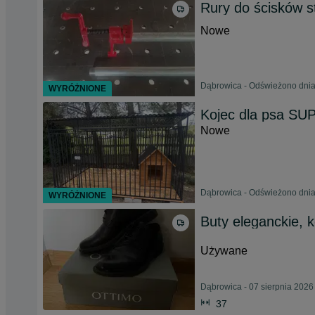
Rury do ścisków s
Nowe
Dąbrowica - Odświeżono dnia
WYRÓŻNIONE
Kojec dla psa S
Nowe
Dąbrowica - Odświeżono dnia
WYRÓŻNIONE
Buty eleganckie, 
Używane
Dąbrowica - 07 sierpnia 2026
37