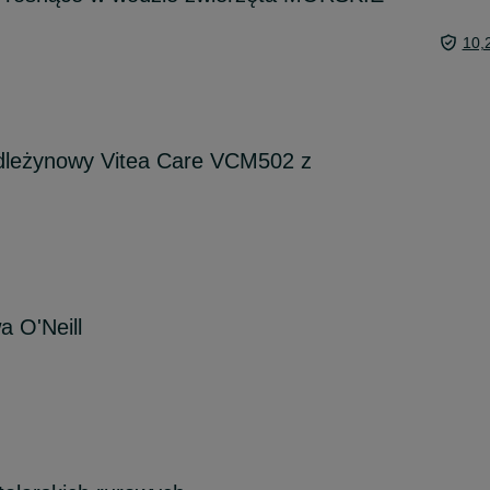
10,
dleżynowy Vitea Care VCM502 z
 O'Neill