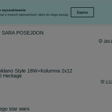
to wyszukiwanie
Zapisz
ać o nowych ogłoszeniach, które do niego pasują.
ane SARA POSEJDON
284,
ldano Style 18W+Kolumna 2x12
0 Heritage
2 5
lego star wars