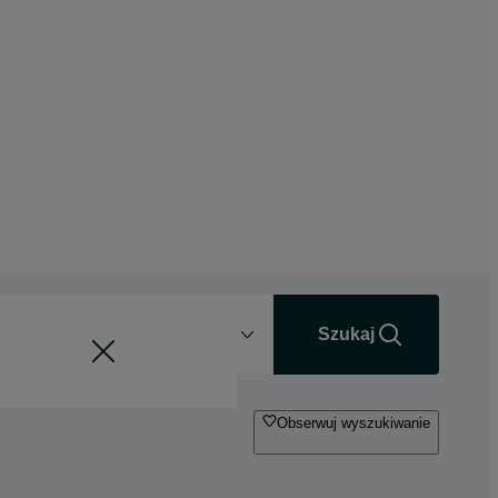
Odległość
+0 km
Szukaj
Obserwuj wyszukiwanie