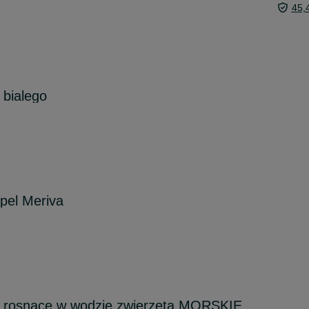
45,
 bialego
opel Meriva
i rosnące w wodzie zwierzęta MORSKIE