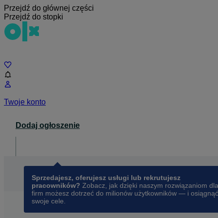
Przejdź do głównej części
Przejdź do stopki
Czat
Twoje konto
Dodaj ogłoszenie
Dla biznesu
opens in a new tab
Sprzedajesz, oferujesz usługi lub rekrutujesz
pracowników?
Zobacz, jak dzięki naszym rozwiązaniom dl
firm możesz dotrzeć do milionów użytkowników — i osiągną
swoje cele.