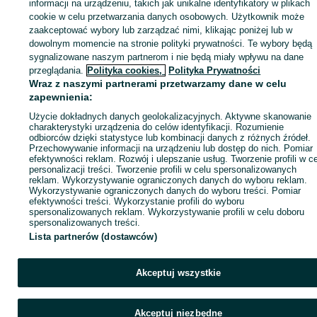
Zaloguj się lub załóż konto na OLX, aby skontaktować się z t
informacji na urządzeniu, takich jak unikalne identyfikatory w plikach
sprzedającym
cookie w celu przetwarzania danych osobowych. Użytkownik może
zaakceptować wybory lub zarządzać nimi, klikając poniżej lub w
dowolnym momencie na stronie polityki prywatności. Te wybory będą
sygnalizowane naszym partnerom i nie będą miały wpływu na dane
Zaloguj się / Załóż konto
przeglądania.
Polityka cookies,
Polityka Prywatności
Wraz z naszymi partnerami przetwarzamy dane w celu
Wyślij wiadomość
Kup
zapewnienia:
Użycie dokładnych danych geolokalizacyjnych. Aktywne skanowanie
charakterystyki urządzenia do celów identyfikacji. Rozumienie
odbiorców dzięki statystyce lub kombinacji danych z różnych źródeł.
Przechowywanie informacji na urządzeniu lub dostęp do nich. Pomiar
efektywności reklam. Rozwój i ulepszanie usług. Tworzenie profili w c
personalizacji treści. Tworzenie profili w celu spersonalizowanych
reklam. Wykorzystywanie ograniczonych danych do wyboru reklam.
Wykorzystywanie ograniczonych danych do wyboru treści. Pomiar
efektywności treści. Wykorzystanie profili do wyboru
spersonalizowanych reklam. Wykorzystywanie profili w celu doboru
spersonalizowanych treści.
Lista partnerów (dostawców)
Akceptuj wszystkie
Akceptuj niezbędne