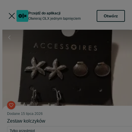
Przejdź do aplikacji
Otwórz
Otwieraj OLX jednym tapnięciem
Dodane
15 lipca 2026
Zestaw kolczyków
Tylko przedmiot