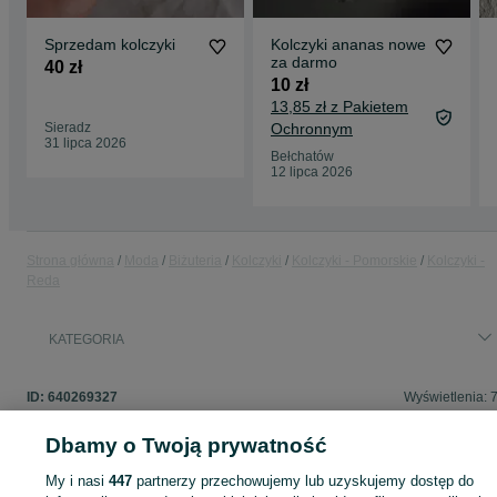
Sprzedam kolczyki
Kolczyki ananas nowe
za darmo
40 zł
10 zł
13,85 zł z Pakietem
Sieradz
Ochronnym
31 lipca 2026
Bełchatów
12 lipca 2026
Strona główna
Moda
Biżuteria
Kolczyki
Kolczyki - Pomorskie
Kolczyki -
Reda
KATEGORIA
ID:
640269327
Wyświetlenia: 
Dbamy o Twoją prywatność
My i nasi
447
partnerzy przechowujemy lub uzyskujemy dostęp do