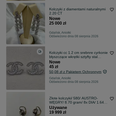
Kolczyki z diamentami naturalnymi
2.20 CT
Nowe
25 000 zł
Gdańsk, Aniołki
Odświeżono dnia 08 sierpnia 2026
Kolczyki cc 1.2 cm srebnre cyrkonie
błyszczące wkrętki sztyfty stal
chirurgiczna
Nowe
45 zł
50,08 zł z Pakietem Ochronnym
Gdańsk, Aniołki
Odświeżono dnia 08 sierpnia 2026
Złote kolczyki/ 580/ AUSTRO-
WĘGRY/ 8.70 gram/ 8x DIA/ 1.64ct/
wycena
Używane
19 999 zł