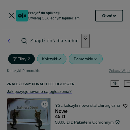
Przejdź do aplikacji
Otwórz
Otwieraj OLX jednym tapnięciem
Znajdź coś dla siebie
Filtry
·
2
Kolczyki
Pomorskie
Kolczyki Pomorskie
Zobacz Więc
ZNALEŹLIŚMY
PONAD
1 000 OGŁOSZEŃ
Jak pozycjonowane są ogłoszenia?
YSL kolczyki nowe stal chirurgiczna
Nowe
45 zł
50,08 zł z Pakietem Ochronnym