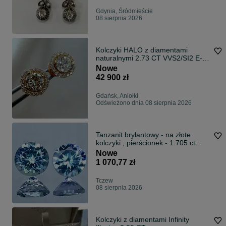
Gdynia, Śródmieście
08 sierpnia 2026
Kolczyki HALO z diamentami
naturalnymi 2.73 CT VVS2/SI2 E-G
HRD
Nowe
42 900 zł
Gdańsk, Aniołki
Odświeżono dnia 08 sierpnia 2026
Tanzanit brylantowy - na złote
kolczyki , pierścionek - 1.705 ct
Wideo
Nowe
1 070,77 zł
Tczew
08 sierpnia 2026
Kolczyki z diamentami Infinity