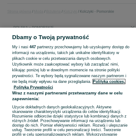
Strona główna
Moda
Biżuteria
Kolczyki
Kolczyki - Pomorskie
POLSKA » POMORSKIE
Dbamy o Twoją prywatność
KATEGORIA
My i nasi
447
partnerzy przechowujemy lub uzyskujemy dostęp do
informacji na urządzeniu, takich jak unikalne identyfikatory w
plikach cookie w celu przetwarzania danych osobowych.
Zobacz Więc
Szeroki wybór kolczyków Pomorskie ▶️ srebrne, złote, wiszące, sztyftowe ✅ Nowe i używane w dobrych cenach ☝ Sprawdź ogłoszenia online na OLX.pl!
Użytkownik może zaakceptować wybory lub zarządzać nimi,
klikając poniżej lub w dowolnym momencie na stronie polityki
Mapa kategorii
prywatności. Te wybory będą sygnalizowane naszym partnerom i
nie będą miały wpływu na dane przeglądania.
Polityka cookies,
Mapa miejscowości
Polityka Prywatności
Mapa ministron
Wraz z naszymi partnerami przetwarzamy dane w celu
zapewnienia:
Popularne wyszukiwania
Użycie dokładnych danych geolokalizacyjnych. Aktywne
skanowanie charakterystyki urządzenia do celów identyfikacji.
Rozumienie odbiorców dzięki statystyce lub kombinacji danych z
różnych źródeł. Przechowywanie informacji na urządzeniu lub
dostęp do nich. Pomiar efektywności reklam. Rozwój i ulepszanie
usług. Tworzenie profili w celu personalizacji treści. Tworzenie
profili w celu spersonalizowanych reklam. Wykorzystywanie