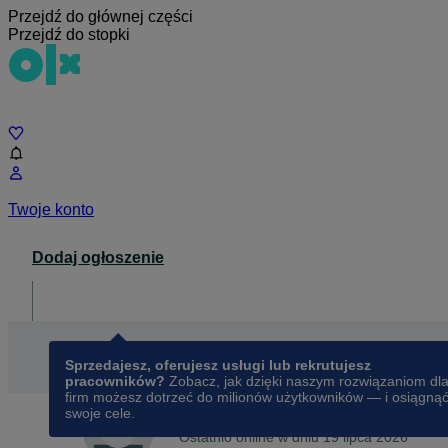
Przejdź do głównej części
Przejdź do stopki
Czat
Twoje konto
Dodaj ogłoszenie
Dla biznesu
opens in a new tab
Sprzedajesz, oferujesz usługi lub rekrutujesz
pracowników?
Zobacz, jak dzięki naszym rozwiązaniom dl
firm możesz dotrzeć do milionów użytkowników — i osiągną
swoje cele.
Na OLX od
lipca 2018
Ola
Ostatnio online w dniu 19 lipca 2026