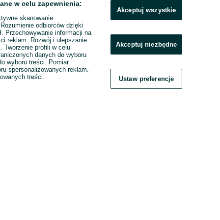
ane w celu zapewnienia:
Akceptuj wszystkie
ktywne skanowanie
. Rozumienie odbiorców dzięki
ł. Przechowywanie informacji na
ci reklam. Rozwój i ulepszanie
Akceptuj niezbędne
. Tworzenie profili w celu
raniczonych danych do wyboru
o wyboru treści. Pomiar
boru spersonalizowanych reklam.
zowanych treści.
Ustaw preferencje