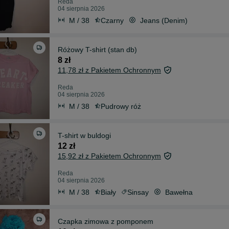
Reda
04 sierpnia 2026
M / 38
Czarny
Jeans (Denim)
Różowy T-shirt (stan db)
8 zł
11,78 zł z Pakietem Ochronnym
Reda
04 sierpnia 2026
M / 38
Pudrowy róż
T-shirt w buldogi
12 zł
15,92 zł z Pakietem Ochronnym
Reda
04 sierpnia 2026
M / 38
Biały
Sinsay
Bawełna
Czapka zimowa z pomponem