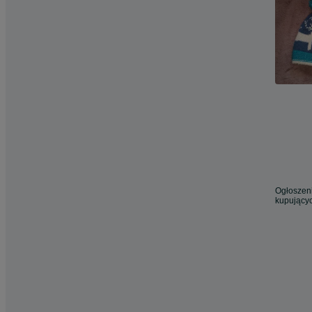
Ogłoszeni
kupującyc