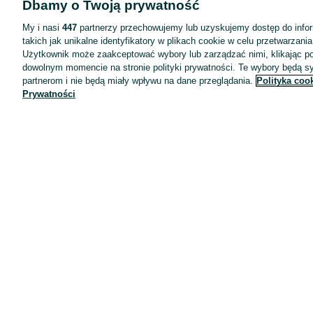
Dbamy o Twoją prywatność
Wyróżnione ogłoszenia
Oferta dla firm
My i nasi
447
partnerzy przechowujemy lub uzyskujemy dostęp do infor
takich jak unikalne identyfikatory w plikach cookie w celu przetwarzan
Blog
Użytkownik może zaakceptować wybory lub zarządzać nimi, klikając po
Regulamin
dowolnym momencie na stronie polityki prywatności. Te wybory będą 
partnerom i nie będą miały wpływu na dane przeglądania.
Polityka coo
Polityka prywatności
Prywatności
Reklama
Informacja o realizowanej strategii podatkowej
Ustawienia plików cookie
Zasady bezpieczeństwa
Mapa kategorii
Mapa miejscowości
Mapa ministron
Popularne wyszukiwania
Kariera
Pracodawcy na OLX