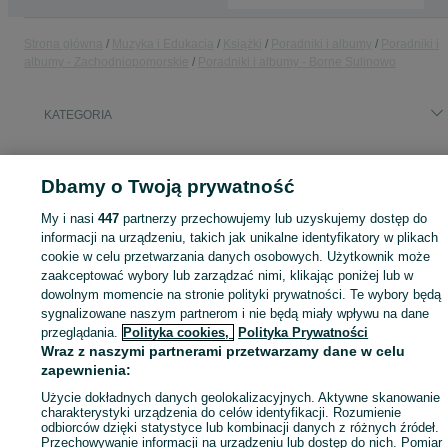
Strona główna
Muzyka i Edukacja
Książki
Poradniki i albumy
Poradniki i
albumy - Zachodniopomorskie
Poradniki i albumy - Borne Sulinowo
KATEGORIA
ID:
759362403
Wyświetlenia: 4
Dbamy o Twoją prywatność
My i nasi
447
partnerzy przechowujemy lub uzyskujemy dostęp do
informacji na urządzeniu, takich jak unikalne identyfikatory w plikach
cookie w celu przetwarzania danych osobowych. Użytkownik może
Zaloguj się lub załóż konto na OLX, aby skontaktować się z t
sprzedającym
zaakceptować wybory lub zarządzać nimi, klikając poniżej lub w
dowolnym momencie na stronie polityki prywatności. Te wybory będą
sygnalizowane naszym partnerom i nie będą miały wpływu na dane
przeglądania.
Polityka cookies,
Polityka Prywatności
Zaloguj się / Załóż konto
Wraz z naszymi partnerami przetwarzamy dane w celu
zapewnienia:
Zadzwoń / SMS
Wyślij wiadomość
Użycie dokładnych danych geolokalizacyjnych. Aktywne skanowanie
charakterystyki urządzenia do celów identyfikacji. Rozumienie
odbiorców dzięki statystyce lub kombinacji danych z różnych źródeł.
Przechowywanie informacji na urządzeniu lub dostęp do nich. Pomiar