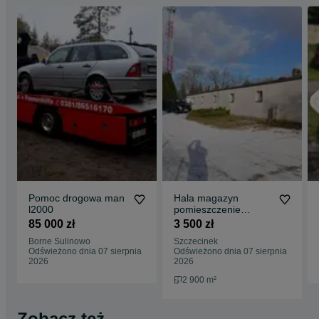
Pomoc drogowa man
Hala magazyn
l2000
pomieszczenie
parking plac
85 000 zł
3 500 zł
Borne Sulinowo
Szczecinek
Odświeżono dnia 07 sierpnia
Odświeżono dnia 07 sierpnia
2026
2026
2 900 m²
Zobacz też