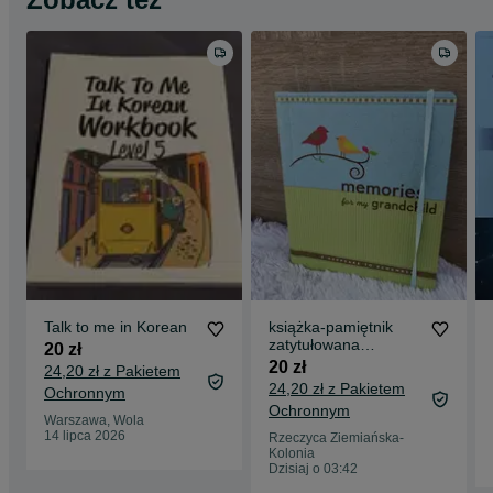
Talk to me in Korean
książka-pamiętnik
zatytułowana
20 zł
„Memories for my
20 zł
24,20 zł z Pakietem
grandchild:
24,20 zł z Pakietem
Ochronnym
Ochronnym
Warszawa, Wola
14 lipca 2026
Rzeczyca Ziemiańska-
Kolonia
Dzisiaj o 03:42