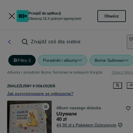
Przejdź do aplikacji
Otwórz
Otwieraj OLX jednym tapnięciem
Znajdź coś dla siebie
Filtry
·
2
Poradniki i albumy
Borne Sulinowo
Albumy i poradniki Borne Sulinowo w kategorii Książki
Zobacz Więc
ZNALEŹLIŚMY 9 OGŁOSZEŃ
Jak pozycjonowane są ogłoszenia?
Album naszego dziecka
Używane
40 zł
44,90 zł z Pakietem Ochronnym