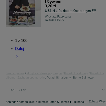
Używane
3,20 zł
6,81 zł z Pakietem Ochronnym
Wrocław, Fabryczna
Dzisiaj o 19:29
1
z
100
Dalej
Strona główna
Muzyka i Edukacja
Książki
Poradniki i albumy
Poradniki i
albumy - Zachodniopomorskie
Poradniki i albumy - Borne Sulinowo
KATEGORIA
Zobacz Więc
Sprzedaż poradników i albumów Borne Sulinowo ▶️ kulinaria, sztuka, fotografia i inne ✅ Nowe i używane w super cenach ✌ Kupuj i sprzedawaj na OLX.pl!