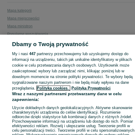
Mapa kategorii
Mapa miejscowości
Mapa ministron
Popularne wyszukiwania
Dbamy o Twoją prywatność
My i nasi
447
partnerzy przechowujemy lub uzyskujemy dostęp do
informacji na urządzeniu, takich jak unikalne identyfikatory w plikach
cookie w celu przetwarzania danych osobowych. Użytkownik może
zaakceptować wybory lub zarządzać nimi, klikając poniżej lub w
dowolnym momencie na stronie polityki prywatności. Te wybory będą
sygnalizowane naszym partnerom i nie będą miały wpływu na dane
przeglądania.
Polityka cookies,
Polityka Prywatności
Wraz z naszymi partnerami przetwarzamy dane w celu
zapewnienia:
Użycie dokładnych danych geolokalizacyjnych. Aktywne skanowanie
charakterystyki urządzenia do celów identyfikacji. Rozumienie
odbiorców dzięki statystyce lub kombinacji danych z różnych źródeł.
Przechowywanie informacji na urządzeniu lub dostęp do nich. Pomiar
efektywności reklam. Rozwój i ulepszanie usług. Tworzenie profili w
celu personalizacji treści. Tworzenie profili w celu spersonalizowanych
reklam. Wykorzystywanie ograniczonych danych do wyboru reklam.