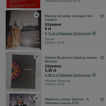
Odświeżono dzisiaj o 05:59
Musicie od siebie wymagać Jan
Paweł II
Używane
6 zł
9,71 zł z Pakietem Ochronnym
Tarnów
Dzisiaj o 19:59
Galeria Bezdomna Katalog wystaw
Bochnia
Używane
5,30 zł
8,99 zł z Pakietem Ochronnym
Wrocław, Fabryczna
Dzisiaj o 19:42
Makarony siostry Salomei - S.
Salomea Łowicka FDC