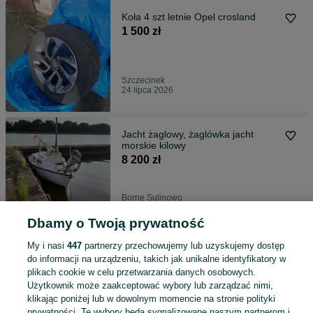
Koła 4 szt letnie Opel crosland
1 500 zł
Szczecinek
24 lipca 2026
Jacht żaglowy, żaglówka jacht
morskie kilowy
8 200 zł
Borne Sulinowo
24 lipca 2026
Dbamy o Twoją prywatność
My i nasi
447
partnerzy przechowujemy lub uzyskujemy dostęp
Drewno opałowe kominkowe
do informacji na urządzeniu, takich jak unikalne identyfikatory w
drzewo
plikach cookie w celu przetwarzania danych osobowych.
350 zł
Użytkownik może zaakceptować wybory lub zarządzać nimi,
klikając poniżej lub w dowolnym momencie na stronie polityki
prywatności. Te wybory będą sygnalizowane naszym partnerom i