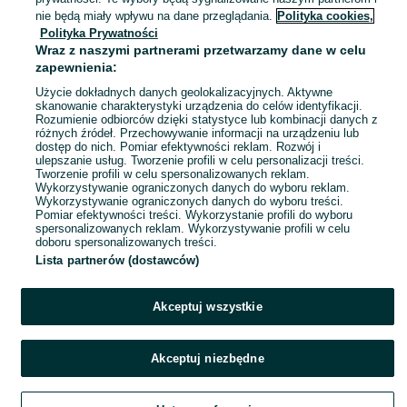
Borne Sulinowo
nie będą miały wpływu na dane przeglądania.
Polityka cookies,
15 lipca 2026
Polityka Prywatności
Wraz z naszymi partnerami przetwarzamy dane w celu
zapewnienia:
Książka z GPRS po bunkrach,
Borne Sulinowo , przewodnik
Użycie dokładnych danych geolokalizacyjnych. Aktywne
42 zł
skanowanie charakterystyki urządzenia do celów identyfikacji.
Rozumienie odbiorców dzięki statystyce lub kombinacji danych z
różnych źródeł. Przechowywanie informacji na urządzeniu lub
dostęp do nich. Pomiar efektywności reklam. Rozwój i
Borne Sulinowo
ulepszanie usług. Tworzenie profili w celu personalizacji treści.
10 lipca 2026
Tworzenie profili w celu spersonalizowanych reklam.
Wykorzystywanie ograniczonych danych do wyboru reklam.
Wykorzystywanie ograniczonych danych do wyboru treści.
Pomiar efektywności treści. Wykorzystanie profili do wyboru
spersonalizowanych reklam. Wykorzystywanie profili w celu
doboru spersonalizowanych treści.
Lista partnerów (dostawców)
Akceptuj wszystkie
Akceptuj niezbędne