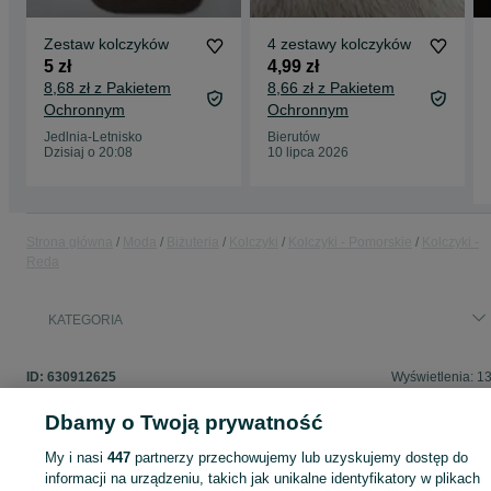
Zestaw kolczyków
4 zestawy kolczyków
5 zł
4,99 zł
8,68 zł z Pakietem
8,66 zł z Pakietem
Ochronnym
Ochronnym
Jedlnia-Letnisko
Bierutów
Dzisiaj o 20:08
10 lipca 2026
Strona główna
Moda
Biżuteria
Kolczyki
Kolczyki - Pomorskie
Kolczyki -
Reda
KATEGORIA
ID:
630912625
Wyświetlenia: 1
Dbamy o Twoją prywatność
My i nasi
447
partnerzy przechowujemy lub uzyskujemy dostęp do
Zaloguj się lub załóż konto na OLX, aby skontaktować się z t
informacji na urządzeniu, takich jak unikalne identyfikatory w plikach