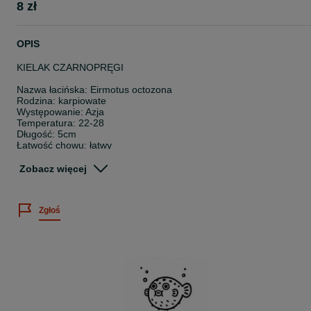
8 zł
OPIS
KIELAK CZARNOPRĘGI
Nazwa łacińska: Eirmotus octozona
Rodzina: karpiowate
Występowanie: Azja
Temperatura: 22-28
Długość: 5cm
Łatwość chowu: łatwy
Pokarm: wszystkożerna
Zobacz więcej
Wielkość sprzedawanych osobników: 1,5-3cm
Cena dotyczy 1 sztuki.
Zgłoś
Posiadamy bogatą ofertę ryb akwariowych, skorupiaków oraz rośli
wodnych.
Sprawdź nasze pozostałe ogłoszenia
~
Twoje zamówienie dotrze do Ciebie bezpiecznie, ponieważ: