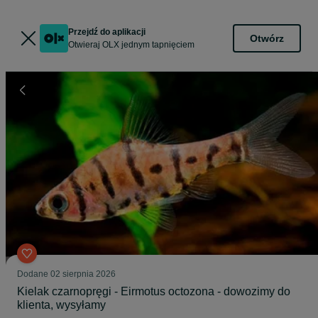
Przejdź do aplikacji
Otwórz
Otwieraj OLX jednym tapnięciem
Dodane
02 sierpnia 2026
Kielak czarnopręgi - Eirmotus octozona - dowozimy do
klienta, wysyłamy