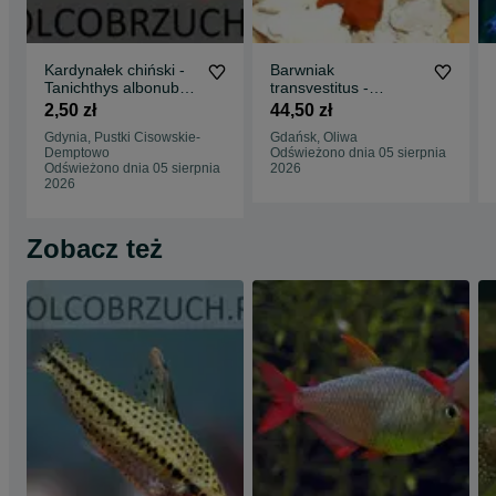
Kardynałek chiński -
Barwniak
Tanichthys albonubes
transvestitus -
- dowozimy, wysyłamy
Nanochromis
2,50 zł
44,50 zł
transvestitus - dowóz,
Gdynia, Pustki Cisowskie-
Gdańsk, Oliwa
wysyłka
Demptowo
Odświeżono dnia 05 sierpnia
Odświeżono dnia 05 sierpnia
2026
2026
Zobacz też