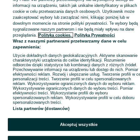
Zaloguj się lub załóż konto na OLX, aby skontaktować się z t
informacji na urządzeniu, takich jak unikalne identyfikatory w plikach
sprzedającym
cookie w celu przetwarzania danych osobowych. Użytkownik może
zaakceptować wybory lub zarządzać nimi, klikając poniżej lub w
dowolnym momencie na stronie polityki prywatności. Te wybory będą
sygnalizowane naszym partnerom i nie będą miały wpływu na dane
Zaloguj się / Załóż konto
przeglądania.
Polityka cookies,
Polityka Prywatności
Wraz z naszymi partnerami przetwarzamy dane w celu
Zadzwoń / SMS
Wyślij wiadomość
zapewnienia:
Użycie dokładnych danych geolokalizacyjnych. Aktywne skanowanie
charakterystyki urządzenia do celów identyfikacji. Rozumienie
odbiorców dzięki statystyce lub kombinacji danych z różnych źródeł.
Przechowywanie informacji na urządzeniu lub dostęp do nich. Pomiar
efektywności reklam. Rozwój i ulepszanie usług. Tworzenie profili w c
personalizacji treści. Tworzenie profili w celu spersonalizowanych
reklam. Wykorzystywanie ograniczonych danych do wyboru reklam.
Wykorzystywanie ograniczonych danych do wyboru treści. Pomiar
efektywności treści. Wykorzystanie profili do wyboru
spersonalizowanych reklam. Wykorzystywanie profili w celu doboru
spersonalizowanych treści.
Lista partnerów (dostawców)
Akceptuj wszystkie