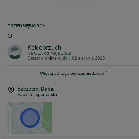
Rybki pakujemy w podwójne worki wypełnione czystym tlenem z
butli. Następnie umieszczamy je w profesjonalnym styroboxie, któr
zapewnia utrzymanie optymalnej temperatury podczas transportu.
W okresie jesienno-zimowym dodajemy dodatkowy ogrzewacz,
który utrzymuje stałą temperaturę wewnątrz opakowania.
PRZEDSIĘBIORCA
Przesyłki dostarczamy kurierem na terenie całej Polski, w pełnej
zgodności z obowiązującymi przepisami prawa.
Posiadamy wymagane uprawnienia oraz zawartą umowę, które
Kolcobrzuch
umożliwiają nam legalny przewóz żywych zwierząt.
Na OLX od
maja 2022
Ostatnio online w dniu 02 sierpnia 2026
Koszt wysyłki:
KURIER - 40 zł
Więcej od tego ogłoszeniodawcy
~
ZAPRASZAMY NA NASZE POZOSTAŁE OGŁOSZENIA!
Szczecin
,
Dąbie
Zachodniopomorskie