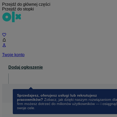
Przejdź do głównej części
Przejdź do stopki
Czat
Twoje konto
Dodaj ogłoszenie
Dla biznesu
opens in a new tab
Sprzedajesz, oferujesz usługi lub rekrutujesz
pracowników?
Zobacz, jak dzięki naszym rozwiązaniom dl
firm możesz dotrzeć do milionów użytkowników — i osiągną
swoje cele.