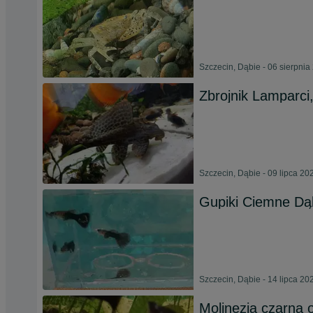
Szczecin, Dąbie - 06 sierpnia
Zbrojnik Lamparci,
Szczecin, Dąbie - 09 lipca 20
Gupiki Ciemne Dą
Szczecin, Dąbie - 14 lipca 20
Molinezja czarna 