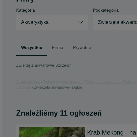
Kategoria
Podkategoria
Akwarystyka
Zwierzęta akwari
Wszystkie
Firma
Prywatne
Zwierzęta akwariowe Szczecin
Strona główna
Zwierzęta
Akwarystyka
Zwierzęta akwariowe
Zwierzę
Szczecin
Zwierzęta akwariowe - Dąbie
Znaleźliśmy 11 ogłoszeń
Krab Mekong - na