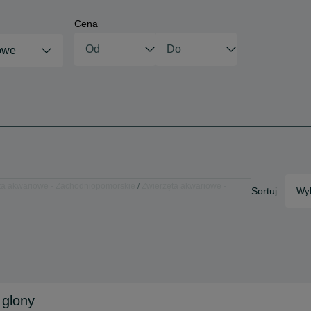
Cena
owe
ta akwariowe - Zachodniopomorskie
Zwierzęta akwariowe -
Sortuj:
Wyb
 glony