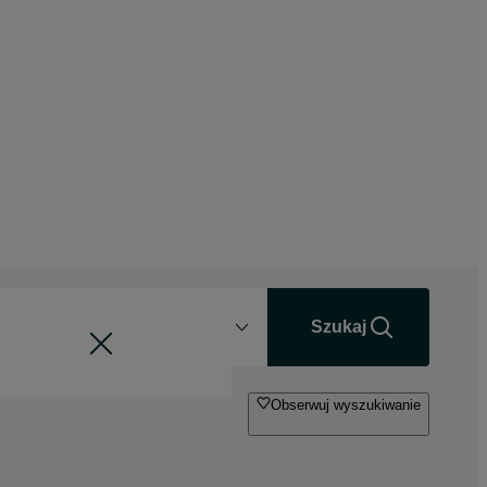
Odległość
+0 km
Szukaj
Obserwuj wyszukiwanie