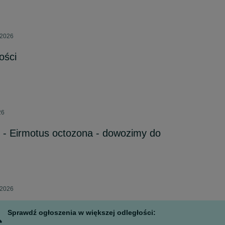
 2026
ości
26
i - Eirmotus octozona - dowozimy do
 2026
Sprawdź ogłoszenia w większej odległości: