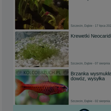
Szczecin, Dąbie - 17 lipca 20
Krewetki Neocarid
Szczecin, Dąbie - 07 sierpnia
Brzanka wysmukła -
dowóz, wysyłka
Szczecin, Dąbie - 02 sierpnia