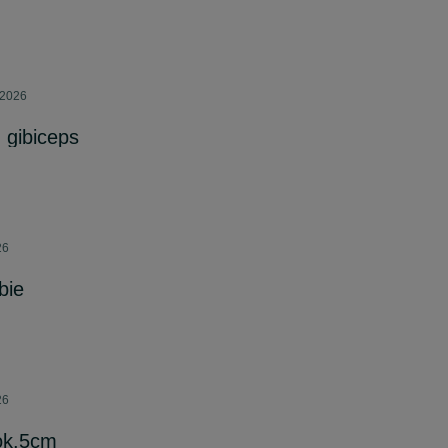
 2026
 gibiceps
26
bie
26
ok.5cm