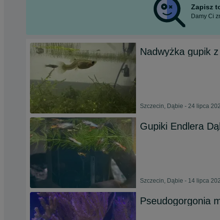
Zapisz 
Damy Ci zn
Nadwyżka gupik z
Szczecin, Dąbie - 24 lipca 20
Gupiki Endlera Dą
Szczecin, Dąbie - 14 lipca 20
Pseudogorgonia mi