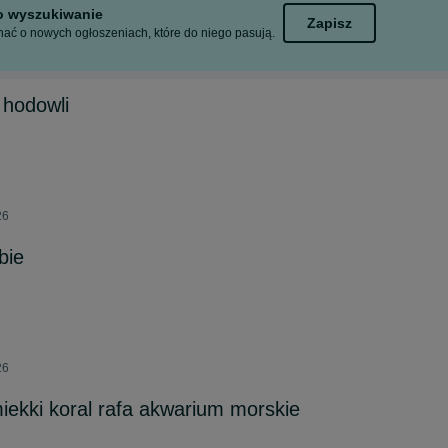
to wyszukiwanie
Zapisz
ać o nowych ogłoszeniach, które do niego pasują.
 hodowli
26
bie
26
ekki koral rafa akwarium morskie