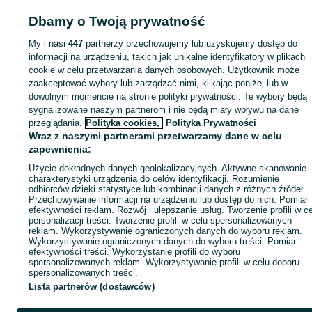
Dbamy o Twoją prywatność
My i nasi
447
partnerzy przechowujemy lub uzyskujemy dostęp do
Strona główna
Dom i Ogród
Ogród
Grill
Grill - Wielkopolskie
Grill - Pozn
informacji na urządzeniu, takich jak unikalne identyfikatory w plikach
Grill - Dębiec
cookie w celu przetwarzania danych osobowych. Użytkownik może
zaakceptować wybory lub zarządzać nimi, klikając poniżej lub w
dowolnym momencie na stronie polityki prywatności. Te wybory będą
KATEGORIA
sygnalizowane naszym partnerom i nie będą miały wpływu na dane
przeglądania.
Polityka cookies,
Polityka Prywatności
Wraz z naszymi partnerami przetwarzamy dane w celu
ID:
546165134
Wyświetlenia: 288
zapewnienia:
Użycie dokładnych danych geolokalizacyjnych. Aktywne skanowanie
Zadzwoń / SMS
Wyślij wiadomość
charakterystyki urządzenia do celów identyfikacji. Rozumienie
odbiorców dzięki statystyce lub kombinacji danych z różnych źródeł.
Przechowywanie informacji na urządzeniu lub dostęp do nich. Pomiar
efektywności reklam. Rozwój i ulepszanie usług. Tworzenie profili w c
personalizacji treści. Tworzenie profili w celu spersonalizowanych
reklam. Wykorzystywanie ograniczonych danych do wyboru reklam.
Wykorzystywanie ograniczonych danych do wyboru treści. Pomiar
efektywności treści. Wykorzystanie profili do wyboru
spersonalizowanych reklam. Wykorzystywanie profili w celu doboru
spersonalizowanych treści.
Lista partnerów (dostawców)