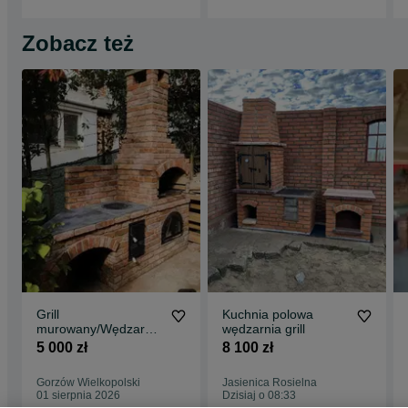
Zobacz też
Grill
Kuchnia polowa
murowany/Wędzarnia
wędzarnia grill
/ Piec do pizzy
5 000 zł
8 100 zł
Gorzów Wielkopolski
Jasienica Rosielna
01 sierpnia 2026
Dzisiaj o 08:33