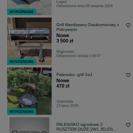
Łagwy
Odświeżono dnia 08 sierpnia 2026
WYRÓŻNIONE
Grill Nierdzewny Dwukomorowy z
Pokrywami
Nowe
3 500 zł
Wągrowiec
Odświeżono dzisiaj o 09:07
WYRÓŻNIONE
Palenisko- grill 2w1
Nowe
470 zł
Szamotuły
23 lipca 2026
WYRÓŻNIONE
PALENISKO ogrodowe Z
RUSZTEM DUŻE 2W1 JELEŃ