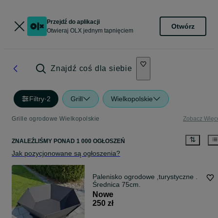
Przejdź do aplikacji
Otwórz
Otwieraj OLX jednym tapnięciem
Znajdź coś dla siebie
Filtry
·
2
Grill
Wielkopolskie
Grille ogrodowe Wielkopolskie
Zobacz Więc
ZNALEŹLIŚMY
PONAD
1 000 OGŁOSZEŃ
Jak pozycjonowane są ogłoszenia?
Palenisko ogrodowe ,turystyczne .
Średnica 75cm.
Nowe
250 zł