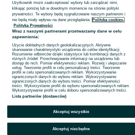
Zobacz Więc
Sprzedaż grilli ogrodowych Wielkopolskie ▶️ gazowe, węglowe, elektryczne i inne ✅ Nowe i używane w atrakcyjnych cenach ☝ Przeglądaj ogłoszenia na OLX.pl!
Użytkownik może zaakceptować wybory lub zarządzać nimi,
klikając poniżej lub w dowolnym momencie na stronie polityki
prywatności. Te wybory będą sygnalizowane naszym partnerom i
Mapa kategorii
nie będą miały wpływu na dane przeglądania.
Polityka cookies,
Mapa miejscowości
Polityka Prywatności
Wraz z naszymi partnerami przetwarzamy dane w celu
Mapa ministron
zapewnienia:
Popularne wyszukiwania
Użycie dokładnych danych geolokalizacyjnych. Aktywne
skanowanie charakterystyki urządzenia do celów identyfikacji.
Rozumienie odbiorców dzięki statystyce lub kombinacji danych z
różnych źródeł. Przechowywanie informacji na urządzeniu lub
dostęp do nich. Pomiar efektywności reklam. Rozwój i ulepszanie
usług. Tworzenie profili w celu personalizacji treści. Tworzenie
profili w celu spersonalizowanych reklam. Wykorzystywanie
ograniczonych danych do wyboru reklam. Wykorzystywanie
ograniczonych danych do wyboru treści. Pomiar efektywności
treści. Wykorzystanie profili do wyboru spersonalizowanych reklam.
Wykorzystywanie profili w celu doboru spersonalizowanych treści.
Lista partnerów (dostawców)
Akceptuj wszystkie
Akceptuj niezbędne