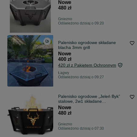
składane
Nowe
480 zł
Gniezno
Odświeżono dzisiaj o 09:20
Palenisko ogrodowe składane
blacha 3mm grill
Nowe
400 zł
420 zł z Pakietem Ochronnym
Łagwy
Odświeżono dzisiaj o 09:27
Palenisko ogrodowe „Jeleń Byk”
stalowe, 2w1 składane
PRODUCENT
Nowe
480 zł
Gniezno
Odświeżono dzisiaj o 07:30