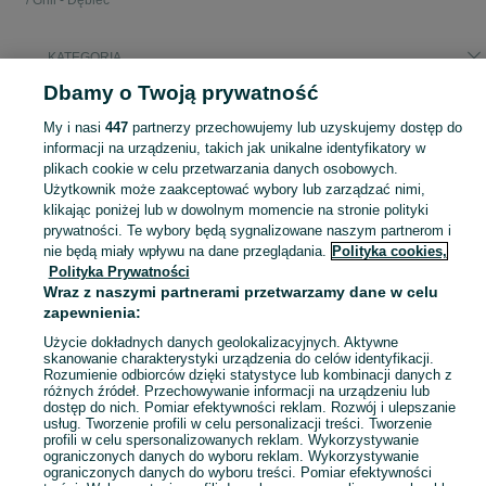
Grill - Dębiec
KATEGORIA
Dbamy o Twoją prywatność
Popularne wyszukiwania
My i nasi
447
partnerzy przechowujemy lub uzyskujemy dostęp do
grill węglowy
palenisko ogrodowe
informacji na urządzeniu, takich jak unikalne identyfikatory w
plikach cookie w celu przetwarzania danych osobowych.
Użytkownik może zaakceptować wybory lub zarządzać nimi,
Zobacz Więc
Sprzedaż grilli ogrodowych Poznań ▶️ gazowe, węglowe, elektryczne i inne ✅ Nowe i używane w atrakcyjnych cenach ☝ Przeglądaj ogłoszenia na OLX.pl!
klikając poniżej lub w dowolnym momencie na stronie polityki
prywatności. Te wybory będą sygnalizowane naszym partnerom i
nie będą miały wpływu na dane przeglądania.
Polityka cookies,
Mapa kategorii
Polityka Prywatności
Mapa miejscowości
Wraz z naszymi partnerami przetwarzamy dane w celu
zapewnienia:
Mapa ministron
Popularne wyszukiwania
Użycie dokładnych danych geolokalizacyjnych. Aktywne
skanowanie charakterystyki urządzenia do celów identyfikacji.
Rozumienie odbiorców dzięki statystyce lub kombinacji danych z
różnych źródeł. Przechowywanie informacji na urządzeniu lub
dostęp do nich. Pomiar efektywności reklam. Rozwój i ulepszanie
usług. Tworzenie profili w celu personalizacji treści. Tworzenie
profili w celu spersonalizowanych reklam. Wykorzystywanie
ograniczonych danych do wyboru reklam. Wykorzystywanie
ograniczonych danych do wyboru treści. Pomiar efektywności