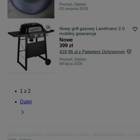
Poznań, Dębiec
03 sierpnia 2026
Nowy grill gazowy Landmann 2.0
mobilny gwarancja
Nowe
399 zł
418,96 zł z Pakietem Ochronnym
Poznań, Dębiec
08 lipca 2026
1
z
2
Dalej
Strona główna
Dom i Ogród
Ogród
Grill
Grill - Wielkopolskie
Grill - Pozn