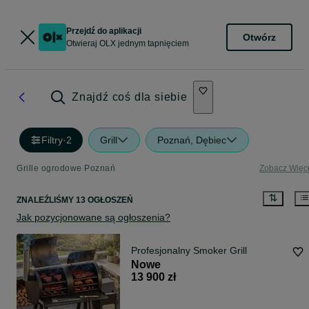
Przejdź do aplikacji
Otwórz
Otwieraj OLX jednym tapnięciem
Znajdź coś dla siebie
Filtry
·
2
Grill
Poznań, Dębiec
Grille ogrodowe Poznań
Zobacz Więc
ZNALEŹLIŚMY 13 OGŁOSZEŃ
Jak pozycjonowane są ogłoszenia?
Profesjonalny Smoker Grill
Nowe
13 900 zł