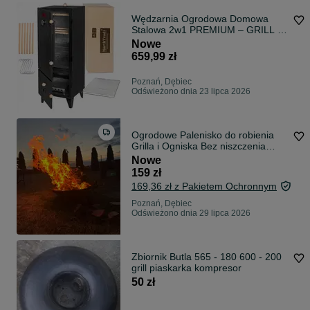
Wędzarnia Ogrodowa Domowa
Stalowa 2w1 PREMIUM – GRILL +
WĘDZARNIA
Nowe
659,99 zł
Poznań, Dębiec
Odświeżono dnia 23 lipca 2026
Ogrodowe Palenisko do robienia
Grilla i Ogniska Bez niszczenia
trawy 60cm
Nowe
159 zł
169,36 zł z Pakietem Ochronnym
Poznań, Dębiec
Odświeżono dnia 29 lipca 2026
Zbiornik Butla 565 - 180 600 - 200
grill piaskarka kompresor
50 zł