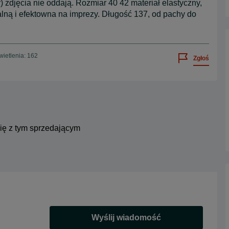
 zdjęcia nie oddają. Rozmiar 40 42 materiał elastyczny,
alną i efektowna na imprezy. Długość 137, od pachy do
ietlenia: 162
Zgłoś
się z tym sprzedającym
Wyślij wiadomość