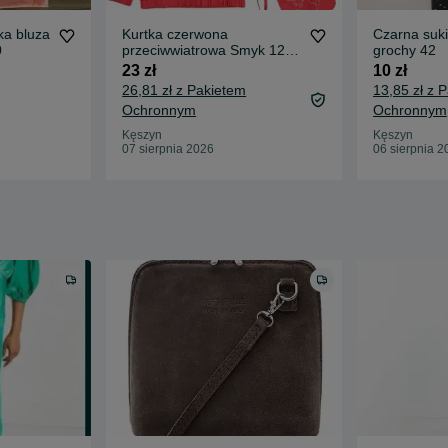
a bluza
Kurtka czerwona
Czarna suki
0
przeciwwiatrowa Smyk 122-
grochy 42
128 chłopięca
23 zł
10 zł
26,81 zł z Pakietem
13,85 zł z 
Ochronnym
Ochronnym
Kęszyn
Kęszyn
07 sierpnia 2026
06 sierpnia 2