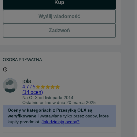
Kup
Wyślij wiadomość
Zadzwoń
OSOBA PRYWATNA
jola
4.7
/
5
(
14 ocen
)
Na OLX od
listopada 2014
Ostatnio online w dniu 20 marca 2025
Oceny w kategoriach z Przesyłką OLX są
weryfikowane
i wystawiane tylko przez osoby, które
kupiły przedmiot.
Jak działają oceny?